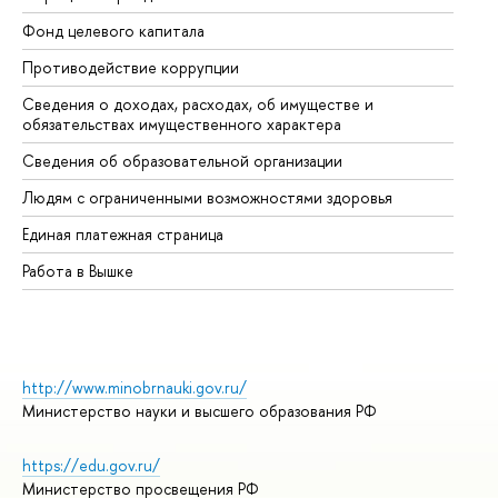
Фонд целевого капитала
До
Противодействие коррупции
Це
Сведения о доходах, расходах, об имуществе и
Би
обязательствах имущественного характера
Об
Сведения об образовательной организации
Об
Людям с ограниченными возможностями здоровья
Единая платежная страница
Работа в Вышке
http://www.minobrnauki.gov.ru/
Министерство науки и высшего образования РФ
https://edu.gov.ru/
Министерство просвещения РФ