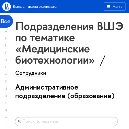
Высшая школа экономики
Меню
Все
Подразделения ВШЭ
А
по тематике
Б
«Медицинские
В
Г
биотехнологии»
Д
Е
Сотрудники
Ж
З
Административное
И
подразделение (образование)
Й
К
Л
М
Н