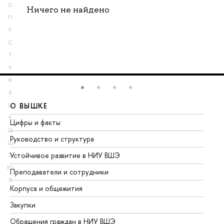
О
Ничего не найдено
П
Р
С
Т
У
Ф
Х
О ВЫШКЕ
О
Ц
Ч
Цифры и факты
Ли
Ш
Руководство и структура
До
Щ
Устойчивое развитие в НИУ ВШЭ
Ол
Э
Ю
Преподаватели и сотрудники
Пр
Я
Корпуса и общежития
Вы
Закупки
Пр
Обращения граждан в НИУ ВШЭ
Ас