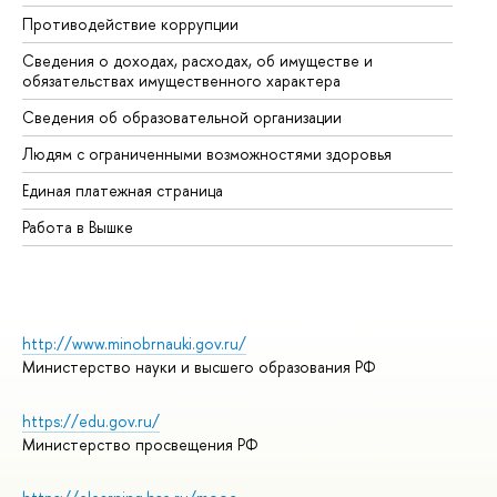
Противодействие коррупции
Це
Сведения о доходах, расходах, об имуществе и
Би
обязательствах имущественного характера
Об
Сведения об образовательной организации
Об
Людям с ограниченными возможностями здоровья
Единая платежная страница
Работа в Вышке
http://www.minobrnauki.gov.ru/
Министерство науки и высшего образования РФ
https://edu.gov.ru/
Министерство просвещения РФ