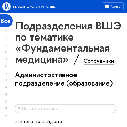
Высшая школа экономики
Меню
Все
Подразделения ВШЭ
А
по тематике
Б
«Фундаментальная
В
Г
медицина»
Сотрудники
Д
Е
Административное
Ж
З
подразделение (образование)
И
Й
К
Л
М
Ничего не найдено
Н