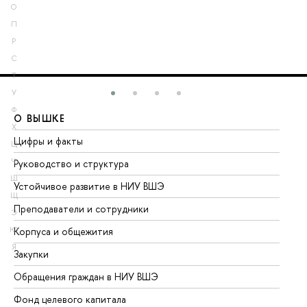
О
П
Р
С
Т
У
Ф
О ВЫШКЕ
О
Х
Цифры и факты
Ли
Ц
Ч
Руководство и структура
До
Ш
Устойчивое развитие в НИУ ВШЭ
Ол
Щ
Преподаватели и сотрудники
Пр
Э
Ю
Корпуса и общежития
Вы
Я
Закупки
Пр
Обращения граждан в НИУ ВШЭ
Ас
Фонд целевого капитала
До