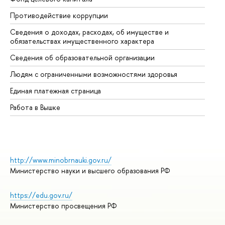
Противодействие коррупции
Це
Сведения о доходах, расходах, об имуществе и
Би
обязательствах имущественного характера
Об
Сведения об образовательной организации
Об
Людям с ограниченными возможностями здоровья
Единая платежная страница
Работа в Вышке
http://www.minobrnauki.gov.ru/
Министерство науки и высшего образования РФ
https://edu.gov.ru/
Министерство просвещения РФ