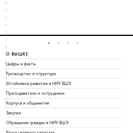
О
П
Р
С
Т
У
Ф
О ВЫШКЕ
О
Х
Ц
Цифры и факты
Ли
Ч
Руководство и структура
До
Ш
Устойчивое развитие в НИУ ВШЭ
Ол
Щ
Э
Преподаватели и сотрудники
Пр
Ю
Корпуса и общежития
Вы
Я
Закупки
Пр
Обращения граждан в НИУ ВШЭ
Ас
Фонд целевого капитала
До