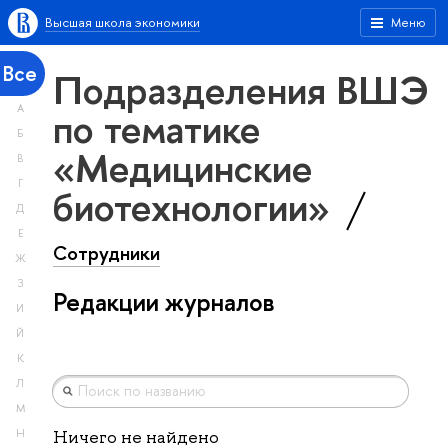
Высшая школа экономики
Меню
Все
Подразделения ВШЭ
А
по тематике
Б
«Медицинские
В
Г
биотехнологии»
Д
Е
Сотрудники
Ж
З
Редакции журналов
И
Й
К
Л
М
Н
Ничего не найдено