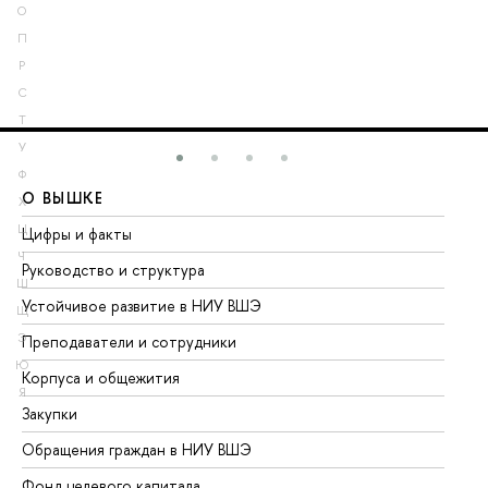
О
П
Р
С
Т
У
Ф
О ВЫШКЕ
О
Х
Ц
Цифры и факты
Ли
Ч
Руководство и структура
До
Ш
Устойчивое развитие в НИУ ВШЭ
Ол
Щ
Э
Преподаватели и сотрудники
Пр
Ю
Корпуса и общежития
Вы
Я
Закупки
Пр
Обращения граждан в НИУ ВШЭ
Ас
Фонд целевого капитала
До