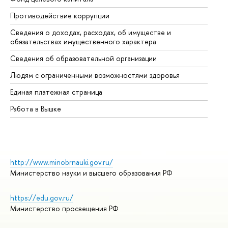
Противодействие коррупции
Це
Сведения о доходах, расходах, об имуществе и
Би
обязательствах имущественного характера
Об
Сведения об образовательной организации
Об
Людям с ограниченными возможностями здоровья
Единая платежная страница
Работа в Вышке
http://www.minobrnauki.gov.ru/
Министерство науки и высшего образования РФ
https://edu.gov.ru/
Министерство просвещения РФ