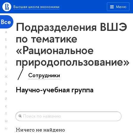
Высшая школа экономики
Меню
Все
Подразделения ВШЭ
А
по тематике
Б
«Рациональное
В
Г
природопользование»
Д
Е
Сотрудники
Ж
З
Научно-учебная группа
И
Й
К
Л
М
Н
Ничего не найдено