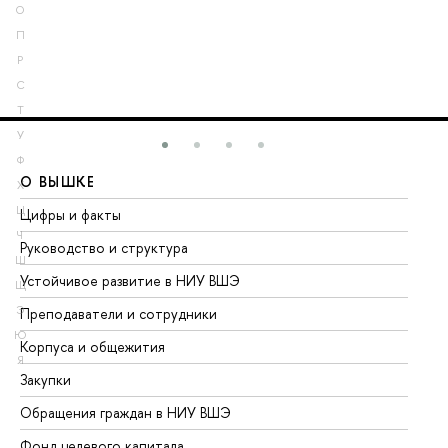
О
П
Р
С
Т
У
Ф
О ВЫШКЕ
О
Х
Ц
Цифры и факты
Ли
Ч
Руководство и структура
До
Ш
Устойчивое развитие в НИУ ВШЭ
Ол
Щ
Э
Преподаватели и сотрудники
Пр
Ю
Корпуса и общежития
Вы
Я
Закупки
Пр
Обращения граждан в НИУ ВШЭ
Ас
Фонд целевого капитала
До