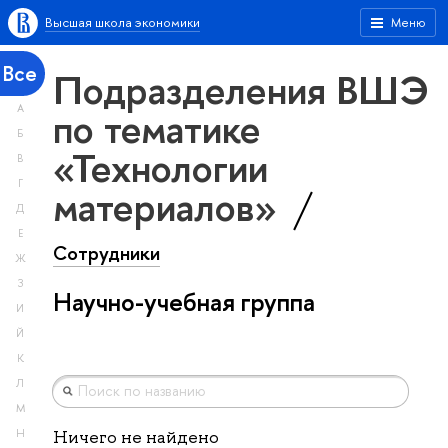
Высшая школа экономики
Меню
Все
Подразделения ВШЭ
А
по тематике
Б
«Технологии
В
Г
материалов»
Д
Е
Сотрудники
Ж
З
Научно-учебная группа
И
Й
К
Л
М
Н
Ничего не найдено