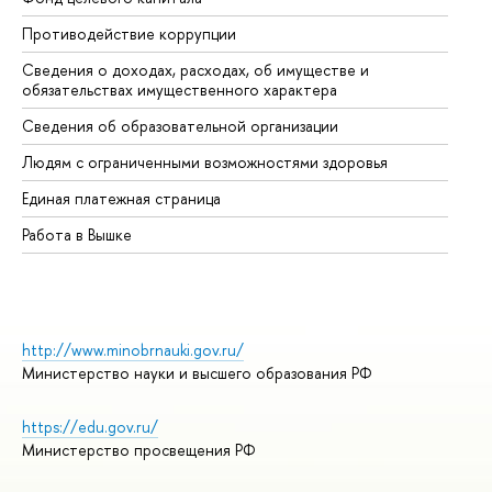
Противодействие коррупции
Це
Сведения о доходах, расходах, об имуществе и
Би
обязательствах имущественного характера
Об
Сведения об образовательной организации
Об
Людям с ограниченными возможностями здоровья
Единая платежная страница
Работа в Вышке
http://www.minobrnauki.gov.ru/
Министерство науки и высшего образования РФ
https://edu.gov.ru/
Министерство просвещения РФ