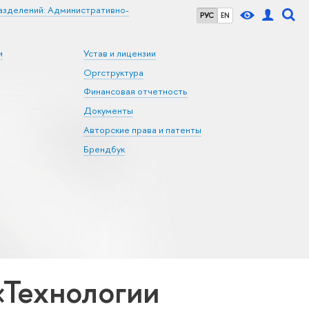
азделений: Административно-
РУС
EN
и
Устав и лицензии
Оргструктура
Финансовая отчетность
Документы
Авторские права и патенты
Брендбук
«Технологии