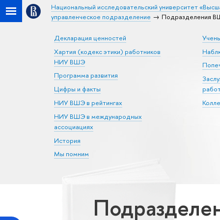
Национальный исследовательский университет «Высш
управленческое подразделение
Подразделения ВШ
Декларация ценностей
Учен
Хартия (кодекс этики) работников
Набл
НИУ ВШЭ
Попеч
Программа развития
Засл
Цифры и факты
рабо
НИУ ВШЭ в рейтингах
Колл
НИУ ВШЭ в международных
ассоциациях
История
Мы помним
Подразделен