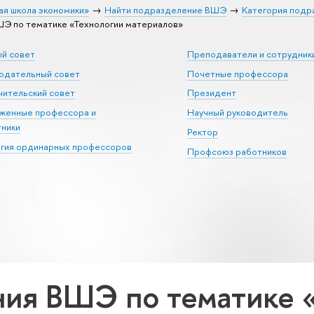
ая школа экономики»
Найти подразделение ВШЭ
Категория подр
Э по тематике «Технологии материалов»
ый совет
Преподаватели и сотрудник
юдательный совет
Почетные профессора
ительский совет
Президент
уженные профессора и
Научный руководитель
тники
Ректор
егия ординарных профессоров
Профсоюз работников
ия ВШЭ по тематике 