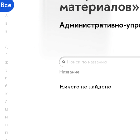
материалов
Все
А
Административно-упр
Б
В
Г
Д
Е
Ж
З
Название
И
Ничего не найдено
Й
К
Л
М
Н
О
П