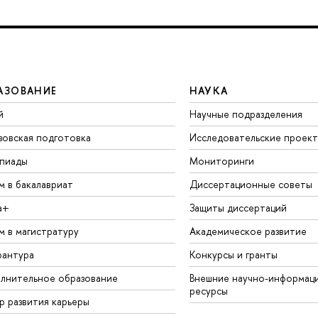
АЗОВАНИЕ
НАУКА
й
Научные подразделения
зовская подготовка
Исследовательские проек
пиады
Мониторинги
м в бакалавриат
Диссертационные советы
а+
Защиты диссертаций
м в магистратуру
Академическое развитие
рантура
Конкурсы и гранты
лнительное образование
Внешние научно-информац
ресурсы
р развития карьеры