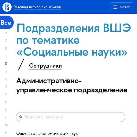
Высшая школа экономики
Меню
Все
Подразделения ВШЭ
А
по тематике
Б
«Социальные науки»
В
Г
Сотрудники
Д
Е
Административно-
Ж
З
управленческое подразделение
И
Й
К
Л
М
Н
Факультет экономических наук