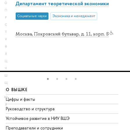
Департамент теоретической экономики
О
П
Социальные науки
Экономика и менеджмент
Р
С
Т
Москва, Покровский бульвар, д. 11, корп. S
У
Ф
Х
Ц
Ч
Ш
Щ
О ВЫШКЕ
О
Э
Ю
Цифры и факты
Ли
Я
Руководство и структура
До
Устойчивое развитие в НИУ ВШЭ
Ол
Преподаватели и сотрудники
Пр