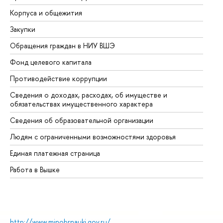
Корпуса и общежития
Вы
Закупки
Пр
Обращения граждан в НИУ ВШЭ
Ас
Фонд целевого капитала
До
Противодействие коррупции
Це
Сведения о доходах, расходах, об имуществе и
Би
обязательствах имущественного характера
Об
Сведения об образовательной организации
Об
Людям с ограниченными возможностями здоровья
Единая платежная страница
Работа в Вышке
http://www.minobrnauki.gov.ru/