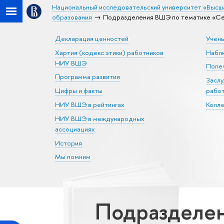
Национальный исследовательский университет «Высш
образования
Подразделения ВШЭ по тематике «Сел
Декларация ценностей
Учен
Хартия (кодекс этики) работников
Набл
НИУ ВШЭ
Попеч
Программа развития
Засл
Цифры и факты
рабо
НИУ ВШЭ в рейтингах
Колл
НИУ ВШЭ в международных
ассоциациях
История
Мы помним
Подразделен