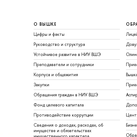
О ВЫШКЕ
ОБР
Цифры и факты
Лице
Руководство и структура
Дову
Устойчивое развитие в НИУ ВШЭ
Олим
Преподаватели и сотрудники
Прие
Корпуса и общежития
Вышк
Закупки
Прие
Обращения граждан в НИУ ВШЭ
Аспи
Фонд целевого капитала
Допо
Противодействие коррупции
Цент
Сведения о доходах, расходах, об
Бизн
имуществе и обязательствах
Обра
имущественного характера