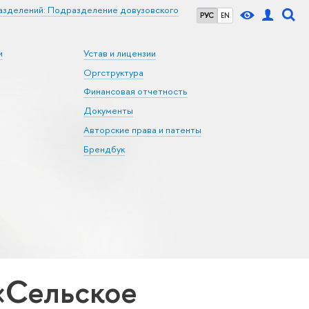
азделений: Подразделение довузовского
РУС
EN
и
Устав и лицензии
Оргструктура
Финансовая отчетность
Документы
Авторские права и патенты
Брендбук
«Сельское