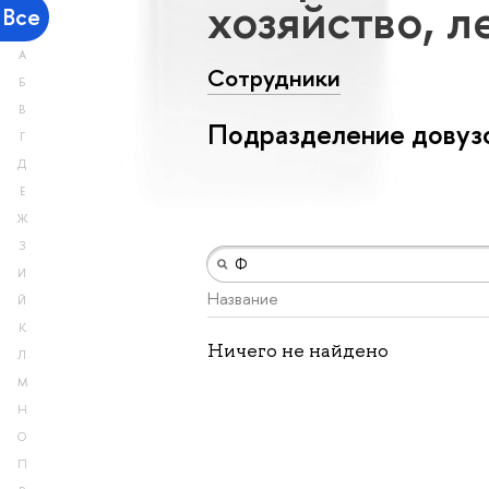
хозяйство, л
Все
А
Сотрудники
Б
В
Подразделение довузо
Г
Д
Е
Ж
З
И
Название
Й
К
Ничего не найдено
Л
М
Н
О
П