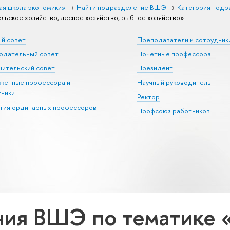
ая школа экономики»
Найти подразделение ВШЭ
Категория подр
ьское хозяйство, лесное хозяйство, рыбное хозяйство»
ый совет
Преподаватели и сотрудник
юдательный совет
Почетные профессора
ительский совет
Президент
уженные профессора и
Научный руководитель
тники
Ректор
егия ординарных профессоров
Профсоюз работников
ия ВШЭ по тематике 