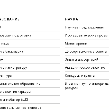
АЗОВАНИЕ
НАУКА
й
Научные подразделения
зовская подготовка
Исследовательские проек
пиады
Мониторинги
м в бакалавриат
Диссертационные советы
а+
Защиты диссертаций
м в магистратуру
Академическое развитие
рантура
Конкурсы и гранты
лнительное образование
Внешние научно-информац
ресурсы
р развития карьеры
ес-инкубатор ВШЭ
зовательные партнерства