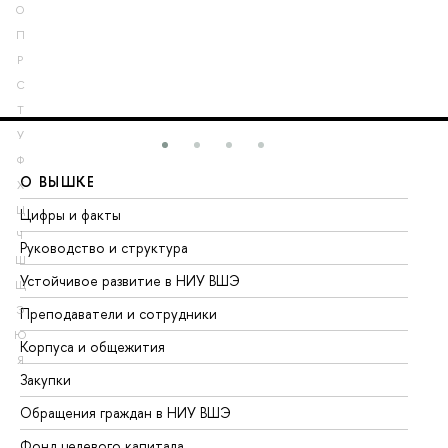
О
П
Р
С
Т
У
Ф
О ВЫШКЕ
О
Х
Ц
Цифры и факты
Ли
Ч
Руководство и структура
До
Ш
Устойчивое развитие в НИУ ВШЭ
Ол
Щ
Э
Преподаватели и сотрудники
Пр
Ю
Корпуса и общежития
Вы
Я
Закупки
Пр
Обращения граждан в НИУ ВШЭ
Ас
Фонд целевого капитала
До