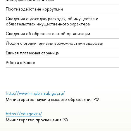
Противодействие коррупции
Це
Сведения о доходах, расходах, об имуществе и
Би
обязательствах имущественного характера
Об
Сведения об образовательной организации
Об
Людям с ограниченными возможностями здоровья
Единая платежная страница
Работа в Вышке
http://www.minobrnauki.gov.ru/
Министерство науки и высшего образования РФ
https://edu.gov.ru/
Министерство просвещения РФ