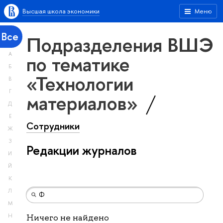
Высшая школа экономики
Меню
Все
Подразделения ВШЭ
А
по тематике
Б
«Технологии
В
Г
материалов»
Д
Е
Сотрудники
Ж
З
Редакции журналов
И
Й
К
Л
М
Н
Ничего не найдено