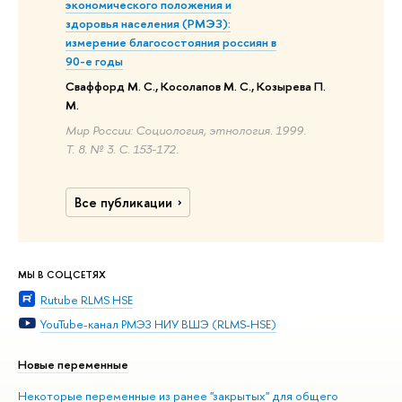
экономического положения и
здоровья населения (РМЭЗ):
измерение благосостояния россиян в
90-е годы
Сваффорд М. С., Косолапов М. С., Козырева П.
М.
Мир России: Социология, этнология. 1999.
Т. 8. № 3. С. 153-172.
Все публикации
МЫ В СОЦСЕТЯХ
Rutube RLMS HSE
YouTube-канал РМЭЗ НИУ ВШЭ (RLMS-HSE)
Новые переменные
Некоторые переменные из ранее "закрытых" для общего