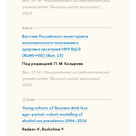
Вып. 14. М.: Национальный исследовательский
университет "Высшая школа экономики",
2024.
Книга
Вестник Российского мониторинга
экономического положения и
здоровья населения НИУ ВШЭ
(RLMS‑HSE) (Вып. 13)
Под редакцией: П. М. Козырева
Вып. 13. М.: Национальный исследовательский
университет "Высшая школа экономики",
2023.
Статья
Young cohorts of Russians drink less:
age–period–cohort modelling of
alcohol use prevalence 1994–2016
Radaev V., Roshchina Y.