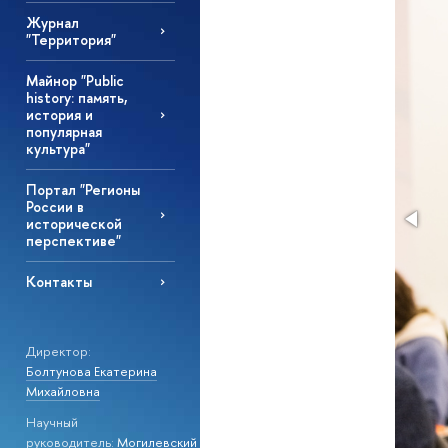
Журнал
"Территория"
Майнор "Public
history: память,
история и
популярная
культура"
Портал "Регионы
России в
исторической
перспективе"
Контакты
Директор:
Болтунова Екатерина
Михайловна
Научный
руководитель:
Могилевский