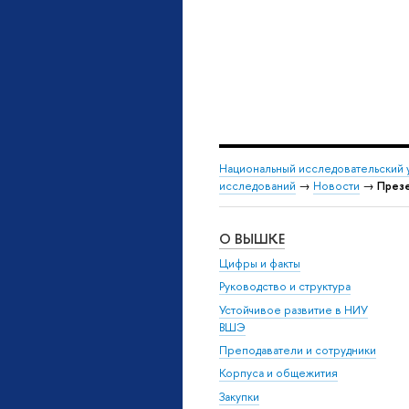
Национальный исследовательский 
исследований
→
Новости
→
Презе
О ВЫШКЕ
Цифры и факты
Руководство и структура
Устойчивое развитие в НИУ
ВШЭ
Преподаватели и сотрудники
Корпуса и общежития
Закупки