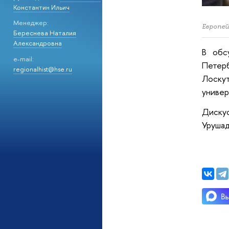
Константин Ильич
Менеджер:
Европей
Береснева Наталия
Александровна
В обс
e-mail:
Петер
regionalhist@hse.ru
Лоску
универ
Диску
Уруша