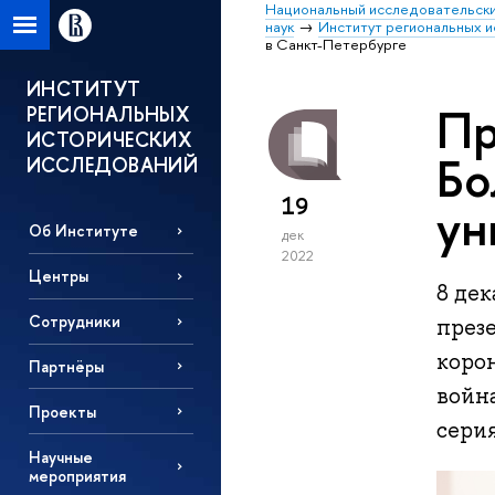
Национальный исследовательски
наук
Институт региональных 
в Санкт-Петербурге
ИНСТИТУТ
Пр
РЕГИОНАЛЬНЫХ
ИСТОРИЧЕСКИХ
Бо
ИССЛЕДОВАНИЙ
19
ун
Об Институте
дек
2022
Центры
8 де
Сотрудники
през
корон
Партнёры
война
Проекты
серия
Научные
мероприятия