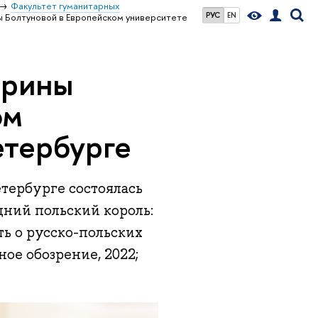
Факультет гуманитарных
РУС
EN
ы Болтуновой в Европейском университете
ерины
ом
етербурге
тербурге состоялась
ний польский король:
ть о русско-польских
ное обозрение, 2022;