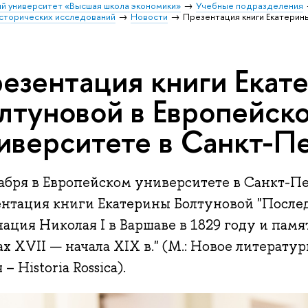
й университет «Высшая школа экономики»
Учебные подразделения
исторических исследований
Новости
Презентация книги Екатерин
езентация книги Екат
лтуновой в Европейск
иверситете в Санкт-П
кабря в Европейском университете в Санкт-Пе
ентация книги Екатерины Болтуновой "Послед
ация Николая I в Варшаве в 1829 году и памя
х XVII — начала XIX в." (М.: Новое литератур
 – Historia Rossica).