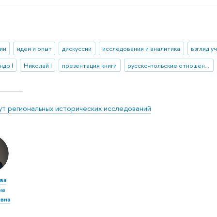
ии
идеи и опыт
дискуссии
исследования и аналитика
взгляд у
ндр I
Николай I
презентация книги
русско-польские отношения
ут региональных исторических исследований
ва
на
вна