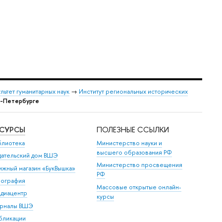
льтет гуманитарных наук
→
Институт региональных исторических
т-Петербурге
ЕСУРСЫ
ПОЛЕЗНЫЕ ССЫЛКИ
блиотека
Министерство науки и
высшего образования РФ
дательский дом ВШЭ
Министерство просвещения
ижный магазин «БукВышка»
РФ
пография
Массовые открытые онлайн-
диацентр
курсы
рналы ВШЭ
бликации