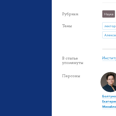
Рубрики
Наука
Темы
лектор
Алекса
Инстит
В статье
упомянуты
Персоны
Болтуно
Екатери
Михайло