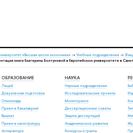
университет «Высшая школа экономики»
→
Учебные подразделения
→
Факу
нтация книги Екатерины Болтуновой в Европейском университете в Санк
ОБРАЗОВАНИЕ
НАУКА
Р
Лицей
Научные подразделения
Би
Довузовская подготовка
Исследовательские проекты
Из
Олимпиады
Мониторинги
Кн
Прием в бакалавриат
Диссертационные советы
Ти
Вышка+
Защиты диссертаций
Ме
Прием в магистратуру
Академическое развитие
Жу
Аспирантура
Конкурсы и гранты
Пу