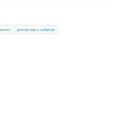
ченого
репортаж о событии