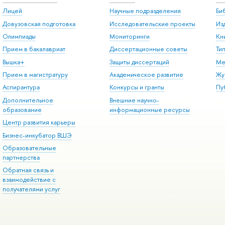
Лицей
Научные подразделения
Би
Довузовская подготовка
Исследовательские проекты
Из
Олимпиады
Мониторинги
Кн
Прием в бакалавриат
Диссертационные советы
Ти
Вышка+
Защиты диссертаций
Ме
Прием в магистратуру
Академическое развитие
Жу
Аспирантура
Конкурсы и гранты
Пу
Дополнительное
Внешние научно-
образование
информационные ресурсы
Центр развития карьеры
Бизнес-инкубатор ВШЭ
Образовательные
партнерства
Обратная связь и
взаимодействие с
получателями услуг