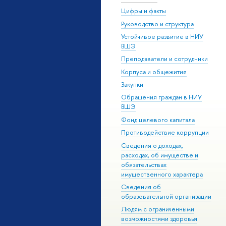
Цифры и факты
Руководство и структура
Устойчивое развитие в НИУ
ВШЭ
Преподаватели и сотрудники
Корпуса и общежития
Закупки
Обращения граждан в НИУ
ВШЭ
Фонд целевого капитала
Противодействие коррупции
Сведения о доходах,
расходах, об имуществе и
обязательствах
имущественного характера
Сведения об
образовательной организации
Людям с ограниченными
возможностями здоровья