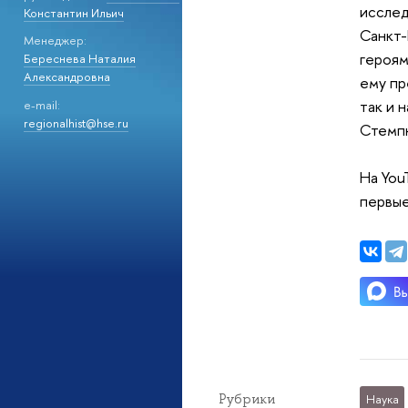
исслед
Константин Ильич
Санкт-
Менеджер:
героям
Береснева Наталия
Александровна
ему пр
так и 
e-mail:
regionalhist@hse.ru
Стемп
На You
первые
Рубрики
Наука