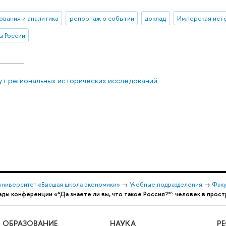
ования и аналитика
репортаж о событии
доклад
Имперская ист
ы России
ут региональных исторических исследований
университет «Высшая школа экономики»
→
Учебные подразделения
→
Факу
ды конференции «“Да знаете ли вы, что такое Россия?”: человек в простр
ОБРАЗОВАНИЕ
НАУКА
Р