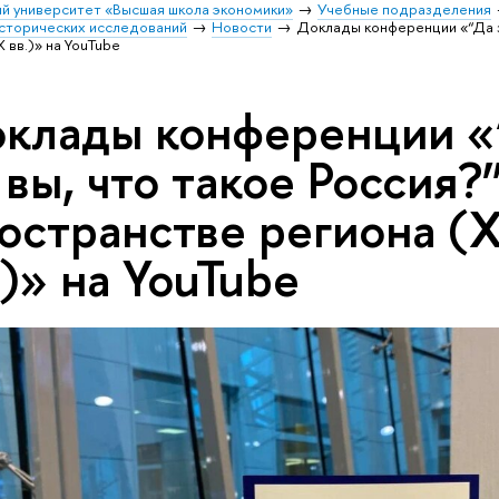
й университет «Высшая школа экономики»
Учебные подразделения
исторических исследований
Новости
Доклады конференции «“Да зн
 вв.)» на YouTube
клады конференции «
 вы, что такое Россия?”
остранстве региона (
.)» на YouTube