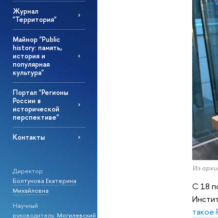
Журнал
"Территория"
Майнор "Public
history: память,
история и
популярная
культура"
Портал "Регионы
России в
исторической
перспективе"
Контакты
Из арх
Директор:
Болтунова Екатерина
С 18 п
Михайловна
Инстит
Научный
такое 
руководитель:
Могилевский