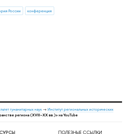
ория России
конференция
льтет гуманитарных наук
→
Институт региональных исторических
анстве региона (XVIII–XX вв.)» на YouTube
ЕСУРСЫ
ПОЛЕЗНЫЕ ССЫЛКИ