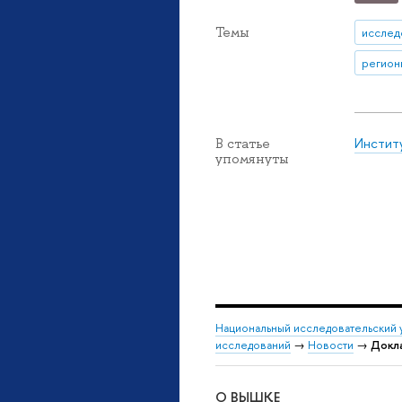
Темы
исслед
регион
Инстит
В статье
упомянуты
Национальный исследовательский 
исследований
→
Новости
→
Докла
О ВЫШКЕ