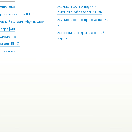
блиотека
Министерство науки и
высшего образования РФ
дательский дом ВШЭ
Министерство просвещения
ижный магазин «БукВышка»
РФ
пография
Массовые открытые онлайн-
диацентр
курсы
рналы ВШЭ
бликации