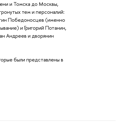
мени и Томска до Москвы,
тронутых тем и персоналий:
антин Победоносцев (именно
ывание) и Григорий Потанин,
ван Андреев и дворянин
оторые были представлены в