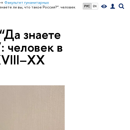
Факультет гуманитарных
РУС
EN
аете ли вы, что такое Россия?”: человек
“Да знаете
: человек в
XVIII–XX