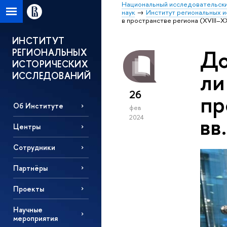
Национальный исследовательски
наук
Институт региональных 
в пространстве региона (XVIII–XX
ИНСТИТУТ
До
РЕГИОНАЛЬНЫХ
ИСТОРИЧЕСКИХ
ли
ИССЛЕДОВАНИЙ
26
пр
Об Институте
фев
вв
2024
Центры
Сотрудники
Партнёры
Проекты
Научные
мероприятия