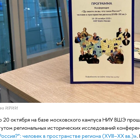
ива ИРИИ
о 20 октября на базе московского кампуса НИУ ВШЭ прош
утом региональных исторических исследований конфере
Россия?”: человек в пространстве региона (XVIII–XX вв.)»
.