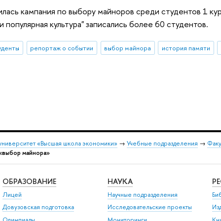
лась кампания по выбору майноров среди студентов 1 курса 
и популярная культура" записались более 60 студентов.
уденты
репортаж о событии
выбор майнора
история памяти
университет «Высшая школа экономики»
→
Учебные подразделения
→
Факу
«выбор майнора»
ОБРАЗОВАНИЕ
НАУКА
Р
Лицей
Научные подразделения
Би
Довузовская подготовка
Исследовательские проекты
Из
Олимпиады
Мониторинги
Кн