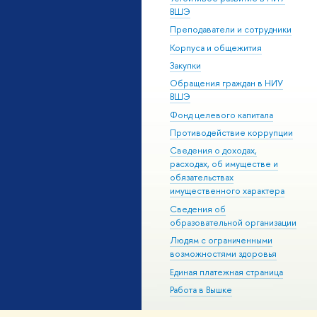
ВШЭ
Преподаватели и сотрудники
Корпуса и общежития
Закупки
Обращения граждан в НИУ
ВШЭ
Фонд целевого капитала
Противодействие коррупции
Сведения о доходах,
расходах, об имуществе и
обязательствах
имущественного характера
Сведения об
образовательной организации
Людям с ограниченными
возможностями здоровья
Единая платежная страница
Работа в Вышке