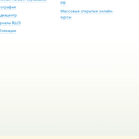
РФ
пография
Массовые открытые онлайн-
диацентр
курсы
рналы ВШЭ
бликации