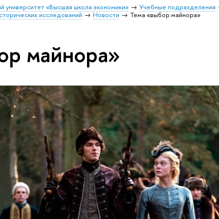
й университет «Высшая школа экономики»
Учебные подразделения
исторических исследований
Новости
Тема «выбор майнора»
ор майнора»