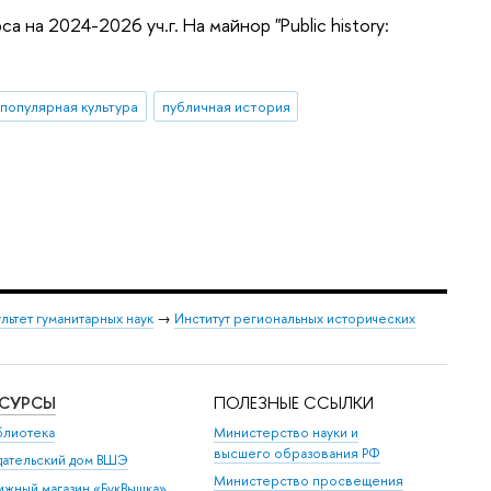
на 2024-2026 уч.г. На майнор "Public history:
популярная культура
публичная история
льтет гуманитарных наук
→
Институт региональных исторических
ЕСУРСЫ
ПОЛЕЗНЫЕ ССЫЛКИ
блиотека
Министерство науки и
высшего образования РФ
дательский дом ВШЭ
Министерство просвещения
ижный магазин «БукВышка»