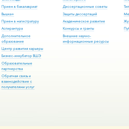
Прием в бакалавриат
Диссертационные советы
Ти
Вышка+
Защиты диссертаций
Ме
Прием в магистратуру
Академическое развитие
Жу
Аспирантура
Конкурсы и гранты
Пу
Дополнительное
Внешние научно-
образование
информационные ресурсы
Центр развития карьеры
Бизнес-инкубатор ВШЭ
Образовательные
партнерства
Обратная связь и
взаимодействие с
получателями услуг