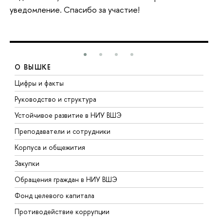
уведомление. Спасибо за участие!
О ВЫШКЕ
Цифры и факты
Л
Руководство и структура
Д
Устойчивое развитие в НИУ ВШЭ
О
Преподаватели и сотрудники
П
Корпуса и общежития
В
Закупки
П
Обращения граждан в НИУ ВШЭ
А
Фонд целевого капитала
Д
Противодействие коррупции
Ц