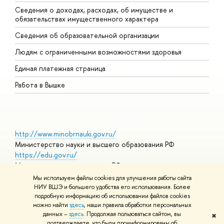
Сведения о доходах, расходах, об имуществе и
Б
обязательствах имущественного характера
О
Сведения об образовательной организации
О
Людям с ограниченными возможностями здоровья
Единая платежная страница
Работа в Вышке
http://www.minobrnauki.gov.ru/
Министерство науки и высшего образования РФ
https://edu.gov.ru/
Министерство просвещения РФ
https://elearning.hse.ru/mooc
Мы используем файлы cookies для улучшения работы сайта
Массовые открытые онлайн-курсы
НИУ ВШЭ и большего удобства его использования. Более
подробную информацию об использовании файлов cookies
можно найти
здесь
, наши правила обработки персональных
данных –
здесь
. Продолжая пользоваться сайтом, вы
✖
© НИУ ВШЭ 1993–2026
Адреса и контакты
Условия
подтверждаете, что были проинформированы об