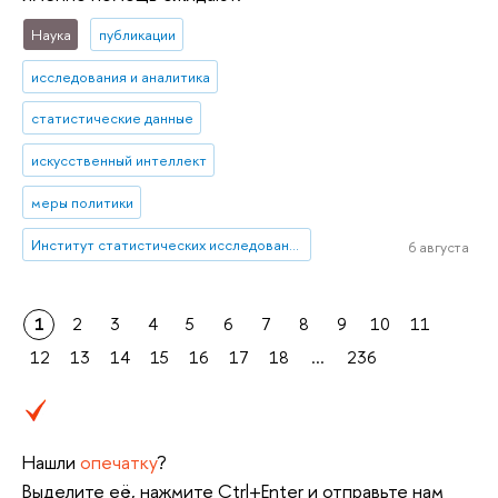
Наука
публикации
исследования и аналитика
статистические данные
искусственный интеллект
меры политики
Институт статистических исследований и экономики знаний
6 августа
1
2
3
4
5
6
7
8
9
10
11
12
13
14
15
16
17
18
...
236
Нашли
опечатку
?
Выделите её, нажмите Ctrl+Enter и отправьте нам