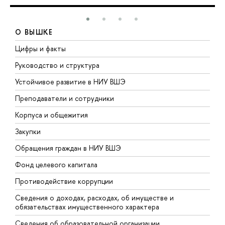
О ВЫШКЕ
Цифры и факты
Л
Руководство и структура
Д
Устойчивое развитие в НИУ ВШЭ
О
Преподаватели и сотрудники
П
Корпуса и общежития
В
Закупки
П
Обращения граждан в НИУ ВШЭ
А
Фонд целевого капитала
Д
Противодействие коррупции
Ц
Сведения о доходах, расходах, об имуществе и
Б
обязательствах имущественного характера
О
Сведения об образовательной организации