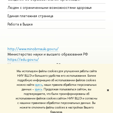
О
Людям с ограниченными возможностями здоровья
Единая платежная страница
Работа в Вышке
http://www.minobrnauki.gov.ru/
Министерство науки и высшего образования РФ
https://edu.gov.ru/
Министерство просвещения РФ
https://elearning.hse.ru/mooc
Мы используем файлы cookies для улучшения работы сайта
Массовые открытые онлайн-курсы
НИУ ВШЭ и большего удобства его использования. Более
подробную информацию об использовании файлов cookies
можно найти
здесь
, наши правила обработки персональных
данных –
здесь
. Продолжая пользоваться сайтом, вы
✖
© НИУ ВШЭ 1993–2026
Адреса и контакты
Условия
подтверждаете, что были проинформированы об
использования материалов
Политика конфиденциальности
Карта
использовании файлов cookies сайтом НИУ ВШЭ и согласны
сайта
с нашими правилами обработки персональных данных. Вы
Шрифты HSE Sans и HSE Slab разработаны в
Школе дизайна НИУ
можете отключить файлы cookies в настройках Вашего
ВШЭ
браузера.