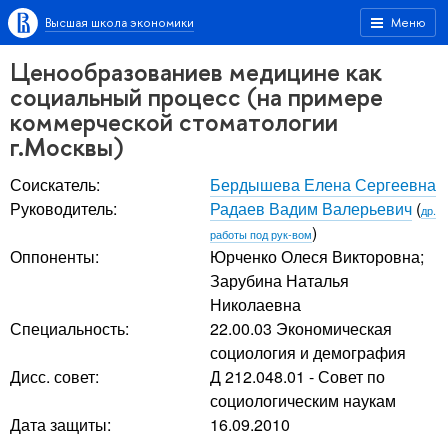
Высшая школа экономики
Меню
Ценообразованиев медицине как
социальный процесс (на примере
коммерческой стоматологии
г.Москвы)
Соискатель:
Бердышева Елена Сергеевна
Руководитель:
Радаев Вадим Валерьевич
(
др.
)
работы под рук-вом
Оппоненты:
Юрченко Олеся Викторовна
;
Зарубина Наталья
Николаевна
Специальность:
22.00.03 Экономическая
социология и демография
Дисс. совет:
Д 212.048.01 - Совет по
социологическим наукам
Дата защиты:
16.09.2010