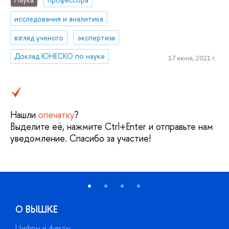
исследования и аналитика
взгляд ученого
экспертиза
Доклад ЮНЕСКО по науке
17 июня, 2021 г.
Нашли
опечатку
?
Выделите её, нажмите Ctrl+Enter и отправьте нам
уведомление. Спасибо за участие!
О ВЫШКЕ
Цифры и факты
Л