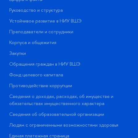
Руководство и структура
Д
Устойчивое развитие в НИУ ВШЭ
О
Преподаватели и сотрудники
П
Корпуса и общежития
В
Закупки
П
Обращения граждан в НИУ ВШЭ
А
Фонд целевого капитала
Д
Противодействие коррупции
Ц
Сведения о доходах, расходах, об имуществе и
Б
обязательствах имущественного характера
О
Сведения об образовательной организации
О
Людям с ограниченными возможностями здоровья
у
Единая платежная страница