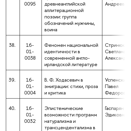
0095
древнеанглийской
Андреевна
аллитерационной
поэзии: группа
обозначений мужчины,
воина
38.
16-
Феномен национальной
Стринюк
01-
идентичности в
Светлана
0038
современной англо-
Александр
ирландской литературе
39.
16-
В. Ф. Ходасевич в
Успенский
01-
эмиграции: стихи, проза
Павел
0004
и критика
Федорович
40.
16-
Эпистемические
Гаспарян Д
01-
возможности программ
Эдиковна
0032
натурализма и
трансцендентализма в