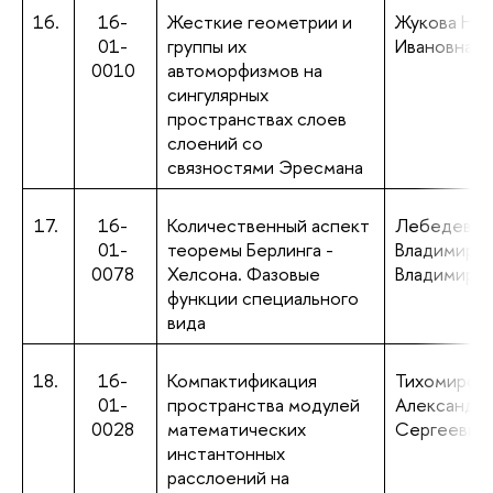
16.
16-
Жесткие геометрии и
Жукова Нин
01-
группы их
Ивановна
0010
автоморфизмов на
сингулярных
пространствах слоев
слоений со
связностями Эресмана
17.
16-
Количественный аспект
Лебедев
01-
теоремы Берлинга -
Владимир
0078
Хелсона. Фазовые
Владимиро
функции специального
вида
18.
16-
Компактификация
Тихомиров
01-
пространства модулей
Александр
0028
математических
Сергеевич
инстантонных
расслоений на