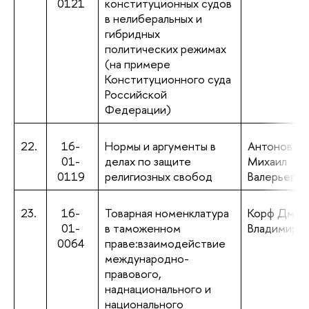
0121
конституционных судов
в нелиберальных и
гибридных
политических режимах
(на примере
Конституционного суда
Российской
Федерации)
22.
16-
Нормы и аргументы в
Антонов
01-
делах по защите
Михаил
0119
религиозных свобод
Валерьевич
23.
16-
Товарная номенклатура
Корф Дмит
01-
в таможенном
Владимиро
0064
праве:взаимодействие
международно-
правового,
наднационального и
национального