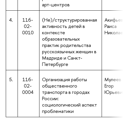
арт-центров
4.
116-
(Не)/структурированная
Акифьева
02-
активность детей в
Раиса
0010
контексте
Николаевн
образовательных
практик родительства
русскоязычных женщин в
Мадриде и Санкт-
Петербурге
5.
116-
Организация работы
Мулеев
02-
общественного
Егор
0004
транспорта в городах
Юрьевич
России:
социологический аспект
проблематики