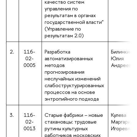
качество систем
управления по
результатам в органах
государственной власти"
(Управление по
результатам 2.0)
2.
116-
Разработка
Билинкис
02-
автоматизированных
Юлия
0005
методов
Андреевна
прогнозирования
неслучайных изменений
слабоструктурированных
процессов на основе
энтропийного подхода
3.
116-
Старые фабрики – новые
Кулева
02-
стахановцы: трудовые
Маргарита
0013
рутины культурных
Игоревна
работников московских