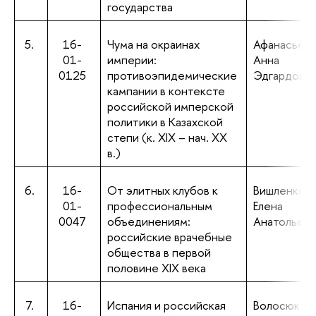
государства
5.
16-
Чума на окраинах
Афанасьева
01-
империи:
Анна
0125
противоэпидемические
Эдгардовн
кампании в контексте
российской имперской
политики в Казахской
степи (к. XIX – нач. XX
в.)
6.
16-
От элитных клубов к
Вишленков
01-
профессиональным
Елена
0047
объединениям:
Анатольевн
российские врачебные
общества в первой
половине XIX века
7.
16-
Испания и российская
Волосюк Ол