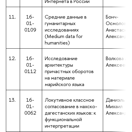
Интернета в России
11.
16-
Средние данные в
Бонч-
01-
гуманитарных
Осмоловск
0109
исследованиях
Анастасия
(Medium data for
Александр
humanities)
12.
16-
Исследование
Волкова Ан
01-
архитектуры
Алексеевн
0112
причастных оборотов
на материале
марийского языка
13.
16-
Локутивное классное
Даниэль
01-
согласование в нахско-
Михаил
0062
дагестанских языков: к
Александр
функциональной
интерпретации