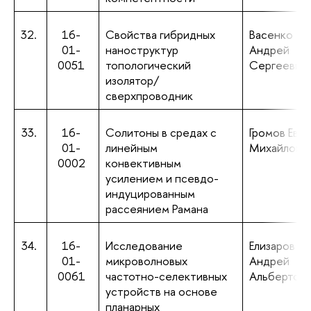
32.
16-
Свойства гибридных
Васенко
01-
наноструктур
Андрей
0051
топологический
Сергеевич
изолятор/
сверхпроводник
33.
16-
Солитоны в средах с
Громов Евг
01-
линейным
Михайлови
0002
конвективным
усилением и псевдо-
индуцированным
рассеянием Рамана
34.
16-
Исследование
Елизаров
01-
микроволновых
Андрей
0061
частотно-селективных
Альбертови
устройств на основе
планарных