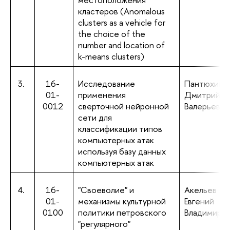
кластеров (Anomalous
clusters as a vehicle for
the choice of the
number and location of
k-means clusters)
3.
16-
Исследование
Пантюхин
01-
применения
Дмитрий
0012
сверточной нейронной
Валерьевич
сети для
классификации типов
компьютерных атак
используя базу данных
компьютерных атак
4.
16-
"Своеволие" и
Акельев
01-
механизмы культурной
Евгений
0100
политики петровского
Владимиро
"регулярного"