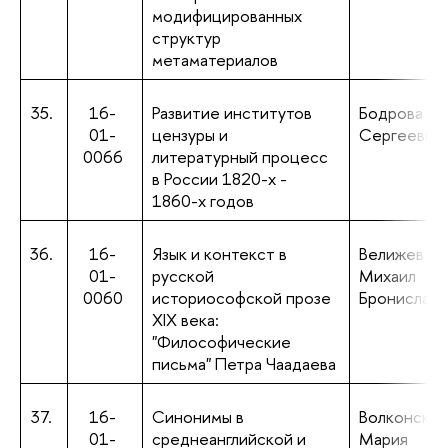
модифицированных
структур
метаматериалов
35.
16-
Развитие институтов
Бодрова Ал
01-
цензуры и
Сергеевна
0066
литературный процесс
в России 1820-х -
1860-х годов
36.
16-
Язык и контекст в
Велижев
01-
русской
Михаил
0060
историософской прозе
Брониславо
XIX века:
"Философические
письма" Петра Чаадаева
37.
16-
Синонимы в
Волконская
01-
среднеанглийской и
Мария