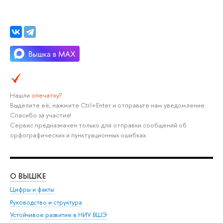
Нашли
опечатку
?
Выделите её, нажмите Ctrl+Enter и отправьте нам уведомление.
Спасибо за участие!
Сервис предназначен только для отправки сообщений об
орфографических и пунктуационных ошибках.
О ВЫШКЕ
ОБ
Цифры и факты
Ли
Руководство и структура
Дов
Устойчивое развитие в НИУ ВШЭ
Ол