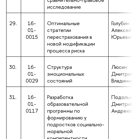
исследование
29.
16-
Оптимальные
Голубин
01-
стратегии
Алексей
0015
перестрахования в
Юрьевич
новой модификации
процесса риска
30.
16-
Структура
Люсин
01-
эмоциональных
Дмитрий
0029
состояний
Владимиро
31.
16-
Разработка
Подольски
01-
образовательной
Дмитрий
0117
программы по
Андреевич
формированию у
подростков социально-
моральной
компетентности