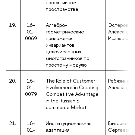
проективном
пространстве
19.
16-
Алгебро-
Эстеров
01-
геометрические
Александр
0069
приложения
Исаакович
инвариантов
целочисленных
многогранников по
простому модулю
20.
16-
The Role of Customer
Ребязина В
01-
Involvement in Creating
Александр
0079
Competitive Advantage
in the Russian E-
commerce Market
21.
16-
Институциональная
Григорьев И
01-
адаптация
Сергеевич