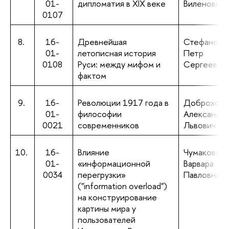
01-
дипломатия в XIX веке
Виленовна
0107
8.
16-
Древнейшая
Стефанови
01-
летописная история
Петр
0108
Руси: между мифом и
Сергеевич
фактом
9.
16-
Революции 1917 года в
Доброхото
01-
философии
Александр
0021
современников
Львович
10.
16-
Влияние
Чумакова
01-
«информационной
Варвара
0034
перегрузки»
Павловна
("information overload")
на конструирование
картины мира у
пользователей