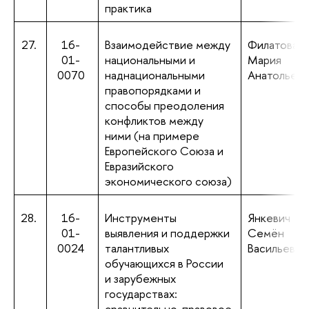
практика
27.
16-
Взаимодействие между
Филатова
01-
национальными и
Мария
0070
наднациональными
Анатольевн
правопорядками и
способы преодоления
конфликтов между
ними (на примере
Европейского Союза и
Евразийского
экономического союза)
28.
16-
Инструменты
Янкевич
01-
выявления и поддержки
Семён
0024
талантливых
Васильевич
обучающихся в России
и зарубежных
государствах:
сравнительно-правовое