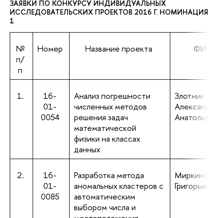
ЗАЯВКИ ПО КОНКУРСУ ИНДИВИДУАЛЬНЫХ
ИССЛЕДОВАТЕЛЬСКИХ ПРОЕКТОВ 2016 Г. НОМИНАЦИЯ
1
№
Номер
Название проекта
ФИО
п/
п
1.
16-
Анализ погрешности
Злотник
01-
численных методов
Александр
0054
решения задач
Анатольеви
математической
физики на классах
данных
2.
16-
Разработка метода
Миркин Бо
01-
аномальных кластеров с
Григорьеви
0085
автоматическим
выбором числа и
местоположения