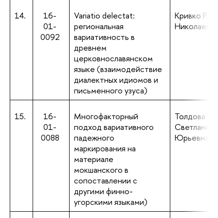
14.
16-
Variatio delectat:
Кривко Ром
01-
региональная
Николаеви
0092
вариативность в
древнем
церковнославянском
языке (взаимодействие
диалектных идиомов и
письменного узуса)
15.
16-
Многофакторный
Толдова
01-
подход вариативного
Светлана
0088
падежного
Юрьевна
маркирования на
материале
мокшанского в
сопоставлении с
другими финно-
угорскими языками)