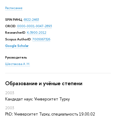
Расписание
SPIN РИНЦ
:
6922-2463
ORCID
:
0000-0001-9047-2893
ResearcherID
:
K-3900-2012
Scopus AuthorID
:
7005067326
Google Scholar
Руководитель
Шестакова А. Н.
Oбразование и учёные степени
2003
Кандидат наук: Университет Турку
2003
PhD: Университет Турку, специальность 19.00.02