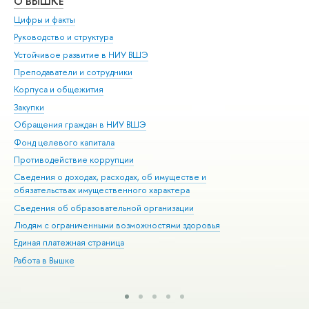
О ВЫШКЕ
ОБ
Цифры и факты
Ли
Руководство и структура
Дов
Устойчивое развитие в НИУ ВШЭ
Ол
Преподаватели и сотрудники
При
Корпуса и общежития
Вы
Закупки
При
Обращения граждан в НИУ ВШЭ
Ас
Фонд целевого капитала
До
Противодействие коррупции
Цен
Сведения о доходах, расходах, об имуществе и
Би
обязательствах имущественного характера
Об
Сведения об образовательной организации
Обр
Людям с ограниченными возможностями здоровья
Единая платежная страница
Работа в Вышке