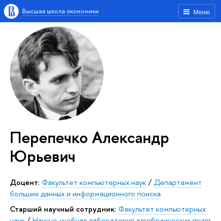
Высшая школа экономики
Меню
Перепечко Александр
Юрьевич
Доцент:
Факультет компьютерных наук
/
Департамент
больших данных и информационного поиска
Старший научный сотрудник:
Факультет компьютерных
наук
/
Научно-учебная лаборатория алгебраических групп