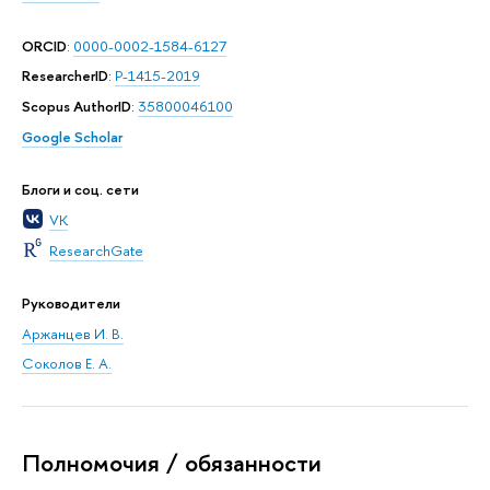
ORCID
:
0000-0002-1584-6127
ResearcherID
:
P-1415-2019
Scopus AuthorID
:
35800046100
Google Scholar
Блоги и соц. сети
VK
ResearchGate
Руководители
Аржанцев И. В.
Соколов Е. А.
Полномочия / обязанности