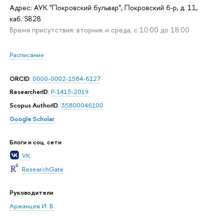
Адрес: АУК "Покровский бульвар", Покровский б-р, д. 11,
каб. S828
Время присутствия: вторник и среда, с 10:00 до 18:00
Расписание
ORCID
:
0000-0002-1584-6127
ResearcherID
:
P-1415-2019
Scopus AuthorID
:
35800046100
Google Scholar
Блоги и соц. сети
VK
ResearchGate
Руководители
Аржанцев И. В.