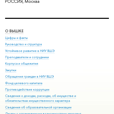
РОССИЯ, Москва
О ВЫШКЕ
ОБ
Цифры и факты
Ли
Руководство и структура
Дов
Устойчивое развитие в НИУ ВШЭ
Ол
Преподаватели и сотрудники
При
Корпуса и общежития
Вы
Закупки
При
Обращения граждан в НИУ ВШЭ
Ас
Фонд целевого капитала
До
Противодействие коррупции
Цен
Сведения о доходах, расходах, об имуществе и
Би
обязательствах имущественного характера
Об
Сведения об образовательной организации
Обр
Людям с ограниченными возможностями здоровья