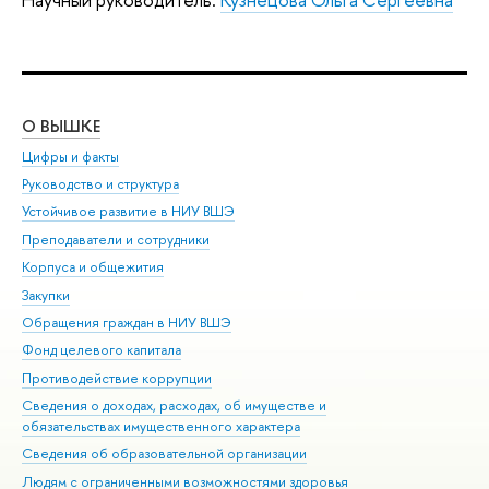
О ВЫШКЕ
ОБ
Цифры и факты
Ли
Руководство и структура
Дов
Устойчивое развитие в НИУ ВШЭ
Ол
Преподаватели и сотрудники
При
Корпуса и общежития
Вы
Закупки
При
Обращения граждан в НИУ ВШЭ
Ас
Фонд целевого капитала
До
Противодействие коррупции
Цен
Сведения о доходах, расходах, об имуществе и
Би
обязательствах имущественного характера
Об
Сведения об образовательной организации
Обр
Людям с ограниченными возможностями здоровья