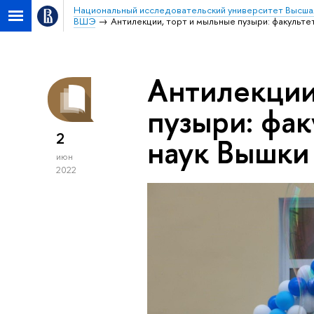
Национальный исследовательский университет Высша
ВШЭ
Антилекции, торт и мыльные пузыри: факульте
Антилекции
пузыри: фа
2
наук Вышки
июн
2022