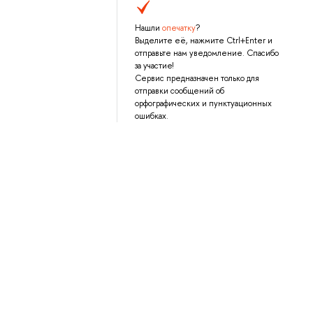
Нашли
опечатку
?
Выделите её, нажмите Ctrl+Enter и
отправьте нам уведомление. Спасибо
за участие!
Сервис предназначен только для
отправки сообщений об
орфографических и пунктуационных
ошибках.