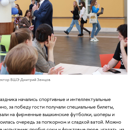
ректор ВШЭ Дмитрий Земцов
аздника начались спортивные и интеллектуальные
ечно, за победу гости получали специальные билеты,
вали на фирменные вышкинские футболки, шоперы и
оилась очередь за попкорном и сладкой ватой. Можно
 испытание: пробуя соки и фруктовые пюре, угадать, из