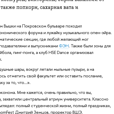
также попкорн, сахарная вата и
ум Вышки на Покровском бульваре походил
номического форума и лужайку музыкального опен-эйра.
матические секции, где любой желающий мог
еподавателями и выпускниками
ФЭН
. Также были зоны для
йбола, пинг-понга, а клуб HSE Dance организовал
.
ушные шары, вокруг летали мыльные пузыри, а на
ось отметить свой факультет или оставить послание,
у за то, что…».
конома. Мне кажется, очень правильно, что вы,
, захватили центральный атриум университета. Классно
выглядел: полный студенческой жизни, полный праздника»,
onomFest Дмитрий Земцов, проректор ВШЭ.