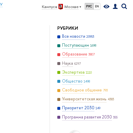
ИУ
Кампус в
Москве
РУС
EN
РУБРИКИ
Все новости
20953
Поступающим
1698
Образование
3807
Наука
6297
Экспертиза
1110
Общество
1498
Свободное общение
793
Университетская жизнь
4383
Приоритет 2030
149
Программа развития 2030
355