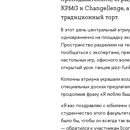
KPMG и Changellenge, а 
традиционный торт.
В этот день центральный атри
одновременно на площадку эко
Пространство разделили на те
пообщаться с экспертами, пр
настольных игр, офисного воле
открытый урок танцев jazz-funk
Колонны атриума украшали возд
специальных досках предлагал
продолжив фразу «Я люблю Вышк
«Я вас поздравляю с юбилеем э
студенчество этого факультета
было бы, чтобы он всегда так 
— обратился к участникам Ec