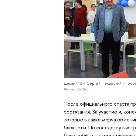
Декан ФЭН Сергей Пекарский и про
Фото: ССФЭ
После официального старта пр
состязания. За участие и, кон
которые в лавке мерча обмени
блокноты. По соседству выстр
было пройти гастрономическое