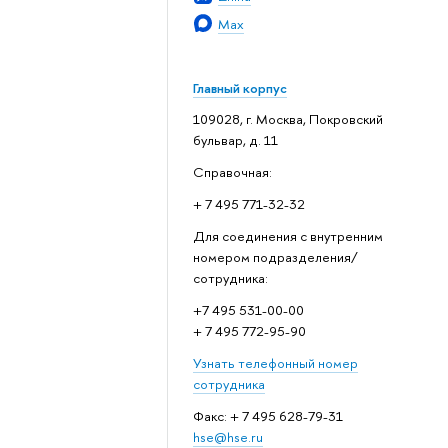
Max
Главный корпус
109028, г. Москва, Покровский
бульвар, д. 11
Справочная:
+ 7 495 771-32-32
Для соединения с внутренним
номером подразделения/
сотрудника:
+7 495 531-00-00
+ 7 495 772-95-90
Узнать телефонный номер
сотрудника
Факс: + 7 495 628-79-31
hse@hse.ru