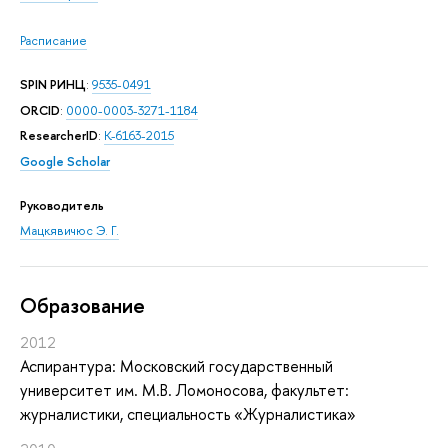
Расписание
SPIN РИНЦ
:
9535-0491
ORCID
:
0000-0003-3271-1184
ResearcherID
:
K-6163-2015
Google Scholar
Руководитель
Мацкявичюс Э. Г.
Oбразование
2012
Аспирантура: Московский государственный
университет им. М.В. Ломоносова, факультет:
журналистики, специальность «Журналистика»