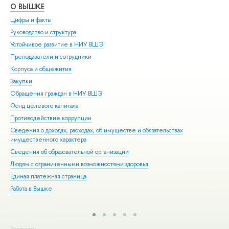
О ВЫШКЕ
ОБ
Цифры и факты
Ли
Руководство и структура
Дов
Устойчивое развитие в НИУ ВШЭ
Ол
Преподаватели и сотрудники
При
Корпуса и общежития
Вы
Закупки
При
Обращения граждан в НИУ ВШЭ
Асп
Фонд целевого капитала
Доп
Противодействие коррупции
Цен
Сведения о доходах, расходах, об имуществе и обязательствах
Биз
имущественного характера
Обр
Сведения об образовательной организации
Обр
Людям с ограниченными возможностями здоровья
Единая платежная страница
Работа в Вышке
Редактору