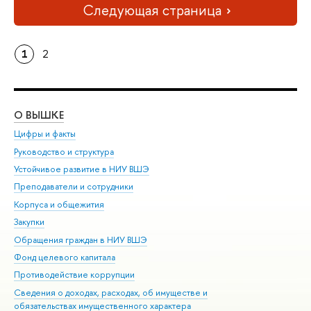
Следующая страница
1
2
О ВЫШКЕ
ОБ
Цифры и факты
Ли
Руководство и структура
Дов
Устойчивое развитие в НИУ ВШЭ
Ол
Преподаватели и сотрудники
При
Корпуса и общежития
Вы
Закупки
При
Обращения граждан в НИУ ВШЭ
Ас
Фонд целевого капитала
До
Противодействие коррупции
Цен
Сведения о доходах, расходах, об имуществе и
Би
обязательствах имущественного характера
Об