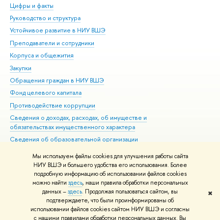
Цифры и факты
Ли
Руководство и структура
Дов
Устойчивое развитие в НИУ ВШЭ
Ол
Преподаватели и сотрудники
При
Корпуса и общежития
Вы
Закупки
При
Обращения граждан в НИУ ВШЭ
Ас
Фонд целевого капитала
До
Противодействие коррупции
Цен
Сведения о доходах, расходах, об имуществе и
Би
обязательствах имущественного характера
Об
Сведения об образовательной организации
Обр
Людям с ограниченными возможностями здоровья
Мы используем файлы cookies для улучшения работы сайта
Единая платежная страница
НИУ ВШЭ и большего удобства его использования. Более
подробную информацию об использовании файлов cookies
Работа в Вышке
можно найти
здесь
, наши правила обработки персональных
данных –
здесь
. Продолжая пользоваться сайтом, вы
✖
Редактору
подтверждаете, что были проинформированы об
© НИУ ВШЭ 1993–2026
Адреса и контакты
Условия использования
использовании файлов cookies сайтом НИУ ВШЭ и согласны
с нашими правилами обработки персональных данных. Вы
материалов
Политика конфиденциальности
Карта сайта