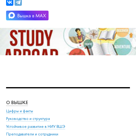
О ВЫШКЕ
ОБ
Цифры и факты
Ли
Руководство и структура
Дов
Устойчивое развитие в НИУ ВШЭ
Ол
Преподаватели и сотрудники
При