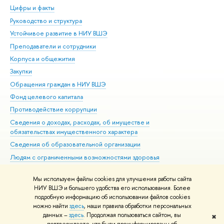
Цифры и факты
Ли
Руководство и структура
Дов
Устойчивое развитие в НИУ ВШЭ
Ол
Преподаватели и сотрудники
При
Корпуса и общежития
Вы
Закупки
При
Обращения граждан в НИУ ВШЭ
Ас
Фонд целевого капитала
До
Противодействие коррупции
Цен
Сведения о доходах, расходах, об имуществе и
Би
обязательствах имущественного характера
Об
Сведения об образовательной организации
Обр
Людям с ограниченными возможностями здоровья
Единая платежная страница
Мы используем файлы cookies для улучшения работы сайта
Работа в Вышке
НИУ ВШЭ и большего удобства его использования. Более
подробную информацию об использовании файлов cookies
можно найти
здесь
, наши правила обработки персональных
данных –
здесь
. Продолжая пользоваться сайтом, вы
✖
Редактору