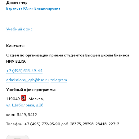
Диспетчер
Баранова Юлия Владимировна
Учебный офис
Контакты
Отдел по организации приема студентов Высшей школы бизнеса
НИУ ВШЭ:
+7 (495) 628-49-44
admissions_gsb@hse.ru
,
telegram
Учебный офис программы:
119049
Москва
,
ул. Шаболовка, д.26
комн. 3419, 3412
Телефон: +7 (495) 772-95-90 доб. 28373, 28398, 28418, 22713