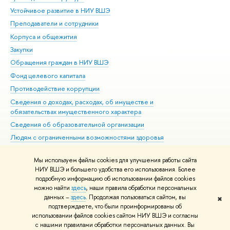
Устойчивое развитие в НИУ ВШЭ
Ол
Преподаватели и сотрудники
При
Корпуса и общежития
Вы
Закупки
При
Обращения граждан в НИУ ВШЭ
Ас
Фонд целевого капитала
До
Противодействие коррупции
Цен
Сведения о доходах, расходах, об имуществе и
Би
обязательствах имущественного характера
Об
Сведения об образовательной организации
Обр
Людям с ограниченными возможностями здоровья
Единая платежная страница
Мы используем файлы cookies для улучшения работы сайта
Работа в Вышке
НИУ ВШЭ и большего удобства его использования. Более
подробную информацию об использовании файлов cookies
можно найти
здесь
, наши правила обработки персональных
данных –
здесь
. Продолжая пользоваться сайтом, вы
✖
Редактору
подтверждаете, что были проинформированы об
© НИУ ВШЭ 1993–2026
Адреса и контакты
Условия использования
использовании файлов cookies сайтом НИУ ВШЭ и согласны
с нашими правилами обработки персональных данных. Вы
материалов
Политика конфиденциальности
Карта сайта