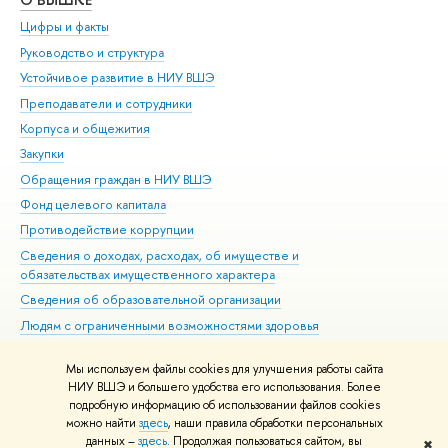
Цифры и факты
Ли
Руководство и структура
Дов
Устойчивое развитие в НИУ ВШЭ
Ол
Преподаватели и сотрудники
При
Корпуса и общежития
Вы
Закупки
При
Обращения граждан в НИУ ВШЭ
Ас
Фонд целевого капитала
До
Противодействие коррупции
Цен
Сведения о доходах, расходах, об имуществе и
Би
обязательствах имущественного характера
Об
Сведения об образовательной организации
Обр
Людям с ограниченными возможностями здоровья
Единая платежная страница
Мы используем файлы cookies для улучшения работы сайта
Работа в Вышке
НИУ ВШЭ и большего удобства его использования. Более
подробную информацию об использовании файлов cookies
можно найти
здесь
, наши правила обработки персональных
данных –
здесь
. Продолжая пользоваться сайтом, вы
✖