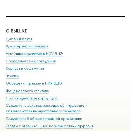
О ВЫШКЕ
ОБ
Цифры и факты
Ли
Руководство и структура
Дов
Устойчивое развитие в НИУ ВШЭ
Ол
Преподаватели и сотрудники
При
Корпуса и общежития
Вы
Закупки
При
Обращения граждан в НИУ ВШЭ
Ас
Фонд целевого капитала
До
Противодействие коррупции
Цен
Сведения о доходах, расходах, об имуществе и
Би
обязательствах имущественного характера
Об
Сведения об образовательной организации
Обр
Людям с ограниченными возможностями здоровья