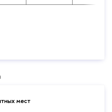
а
нтных мест