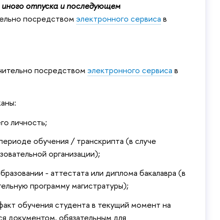
и иного отпуска и последующем
тельно посредством
электронного сервиса
ючительно посредством
электронного сервиса
каны:
го личность;
 периоде обучения / транскрипта (в случе
зовательной организации);
разовании - аттестата или диплома бакалавра (
тельную программу магистратуры);
акт обучения студента в текущий момент на
я документом, обязательным для