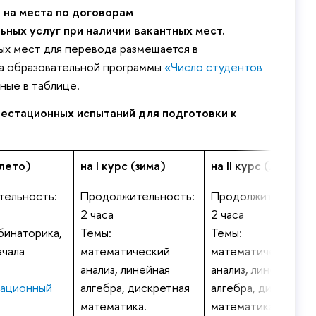
 на места по договорам
ьных услуг при наличии вакантных мест.
ных мест для перевода размещается
а образовательной программы
«Число студенто
ные в таблице.
естационных испытаний для подготовки к
(лето)
на I курс (зима)
на II курс (лето)
ельность:
Продолжительность:
Продолжительност
2 часа
2 часа
бинаторика,
Темы:
Темы:
ачала
математический
математический
анализ, линейная
анализ, линейная
ационный
алгебра, дискретная
алгебра, дискретна
математика.
математика.