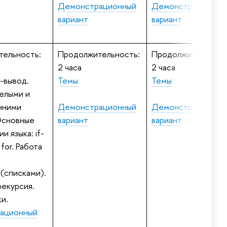
Демонстрационный
Демонстрационны
ариант
ариант
ельность:
Продолжительность:
Продолжительност
2 часа
2 часа
-вывод.
Темы
Темы
целыми и
нними
Демонстрационный
Демонстрационны
Основные
ариант
ариант
и языка: if-
, for. Работа
(списками).
рекурсия.
и.
ационный