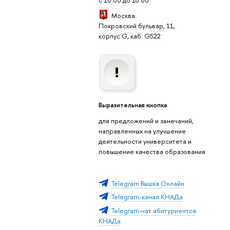
й
ероятностей.
Москва
Демонстрационный
Покровский бульвар, 11,
ариант
корпус G, каб. G522
ь:
Продолжительность:
2 часа
Темы
ыразительная кнопка
й
Демонстрационный
ариант
для предложений и замечаний,
направленных на улучшение
деятельности университета и
повышение качества образования
Telegram Вышка Онлайн
Telegram-канал КНАДа
Telegram-чат абитуриенто
КНАДа