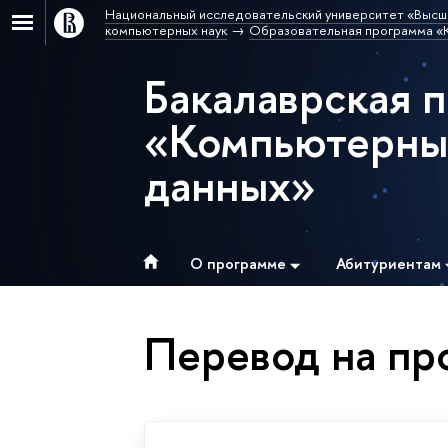
Национальный исследовательский университет «Высш
компьютерных наук
Образовательная программа «К
Бакалаврская 
«Компьютерные
данных»
О программе
Абитуриентам
Перевод на пр