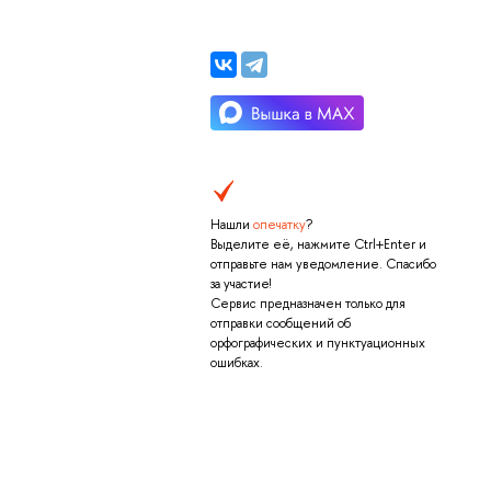
Нашли
опечатку
?
ыделите её, нажмите Ctrl+Enter и
отправьте нам уведомление. Спасибо
за участие!
Сервис предназначен только для
отправки сообщений о
орфографических и пунктуационных
ошибках.