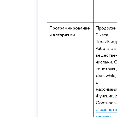
Программирование
Продолжит
и алгоритмы
2 часа
Темы:Ввод
Работа с 
еществе
числами. 
конструкци
else, while
с
массивами
Функции, 
Сортировк
Демонстр
ариант