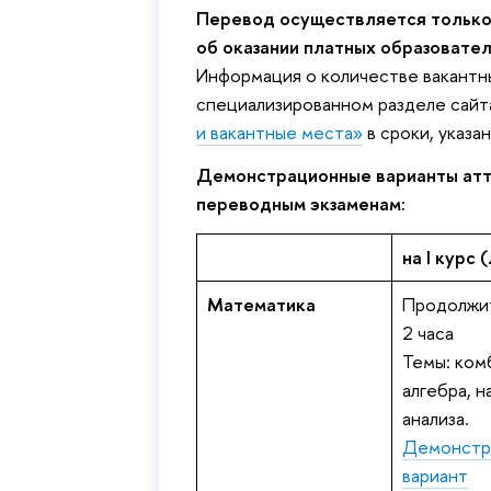
Перевод осуществляется только
об оказании платных образовател
Информация о количестве вакант
специализированном разделе сайт
и вакантные места»
сроки, указан
Демонстрационные варианты атт
переводным экзаменам:
на I курс 
Математика
Продолжит
2 часа
Темы: ком
алгебра, н
анализа.
Демонстр
ариант