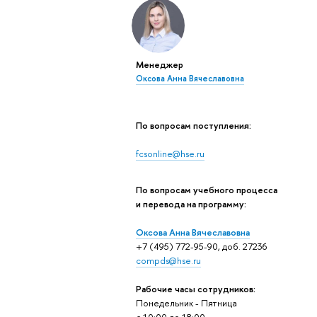
Менеджер
Оксова Анна Вячеславовна
По вопросам поступления:
fcsonline@hse.ru
на II курс (зима)
По вопросам учебного процесса
ь:
Продолжительность:
и перевода на программу:
2 часа 30 минут
Темы:
Оксова Анна Вячеславовна
+7 (495) 772-95-90, доб. 27236
математический
compds@hse.ru
анализ, линейная
я
алгебра, дискретная
Рабочие часы сотрудников:
Понедельник - Пятница
математика, теория
c 10:00 до 18:00