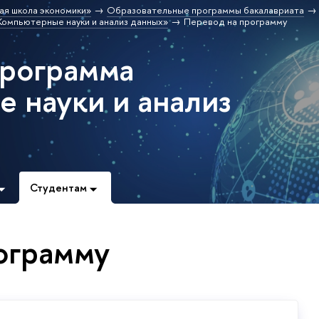
ая школа экономики»
Образовательные программы бакалавриата
омпьютерные науки и анализ данных»
Перевод на программу
программа
 науки и анализ
Студентам
ограмму