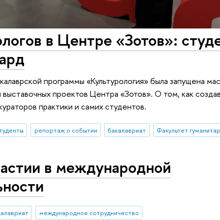
логов в Центре «Зотов»: студ
ард
акалаврской программы «Культурология» была запущена ма
 выставочных проектов Центра «Зотов». О том, как создав
кураторов практики и самих студентов.
туденты
репортаж о событии
бакалавриат
Факультет гуманитар
частии в международной
ьности
калавриат
международное сотрудничество