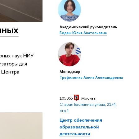
чных
Академический руководитель
Бедаш Юлия Анатольевна
арных наук НИУ
изаторы для
у Центра
Менеджер
Трофименко Алина Александровна
105066
Москва
,
Старая Басманная улица, 21/4
,
стр.1
Центр обеспечения
образовательной
деятельности