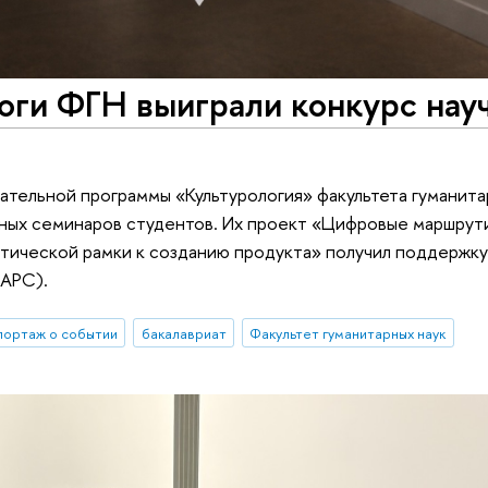
оги ФГН выиграли конкурс нау
ательной программы «Культурология» факультета гуманит
ных семинаров студентов. Их проект «Цифровые маршрут
етической рамки к созданию продукта» получил поддержк
ЦАРС).
портаж о событии
бакалавриат
Факультет гуманитарных наук