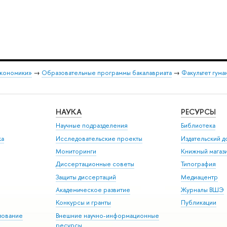
экономики»
→
Образовательные программы бакалавриата
→
Факультет гума
НАУКА
РЕСУРСЫ
Научные подразделения
Библиотека
ка
Исследовательские проекты
Издательский 
Мониторинги
Книжный магаз
Диссертационные советы
Типография
Защиты диссертаций
Медиацентр
Академическое развитие
Журналы ВШЭ
Конкурсы и гранты
Публикации
зование
Внешние научно-информационные
ресурсы