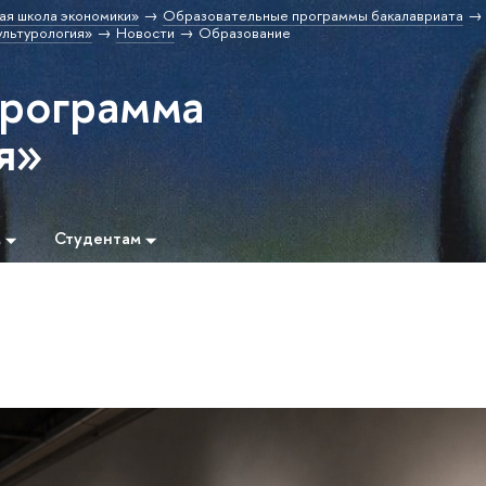
ая школа экономики»
Образовательные программы бакалавриата
льтурология»
Новости
Образование
программа
я»
м
Студентам