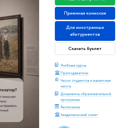
Приемная комиссия
Для иностранных
абитуриентов
Скачать буклет
Учебные курсы
Преподаватели
Число студентов и вакантные
места
Документы образовательной
программы
Расписание
Академический совет