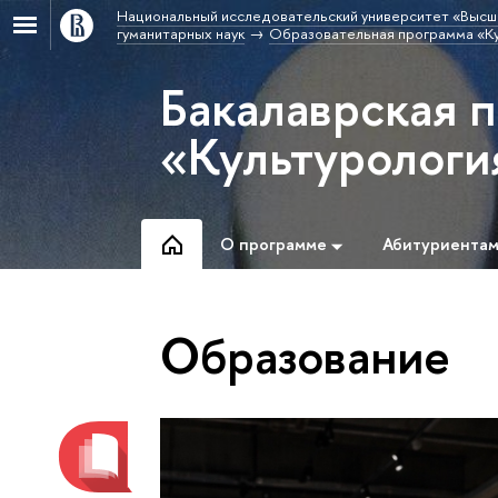
Национальный исследовательский университет «Высш
гуманитарных наук
Образовательная программа «Ку
Бакалаврская 
«Культурологи
О программе
Абитуриента
Образование