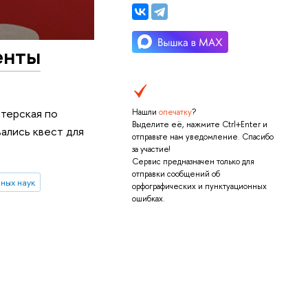
енты
стерская по
Нашли
опечатку
?
Выделите её, нажмите Ctrl+Enter и
ались квест для
отправьте нам уведомление. Спасибо
за участие!
Сервис предназначен только для
отправки сообщений об
ных наук
орфографических и пунктуационных
ошибках.