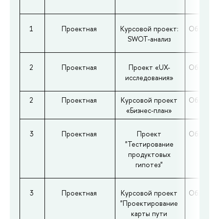
1
Проектная
Курсовой проект:
Обязател
SWOT-анализ
2
Проектная
Проект «UX-
Обязател
исследования»
2
Проектная
Курсовой проект
Обязател
«Бизнес-план»
3
Проектная
Проект
Обязател
"Тестирование
продуктовых
гипотез"
3
Проектная
Курсовой проект
Обязател
"Проектирование
карты пути