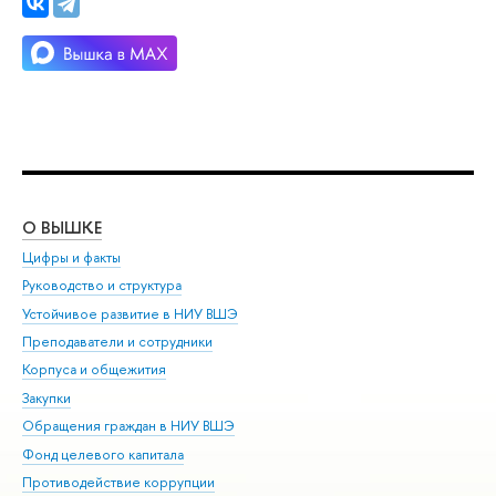
О ВЫШКЕ
ОБ
Цифры и факты
Ли
Руководство и структура
Дов
Устойчивое развитие в НИУ ВШЭ
Ол
Преподаватели и сотрудники
При
Корпуса и общежития
Вы
Закупки
При
Обращения граждан в НИУ ВШЭ
Ас
Фонд целевого капитала
До
Противодействие коррупции
Цен