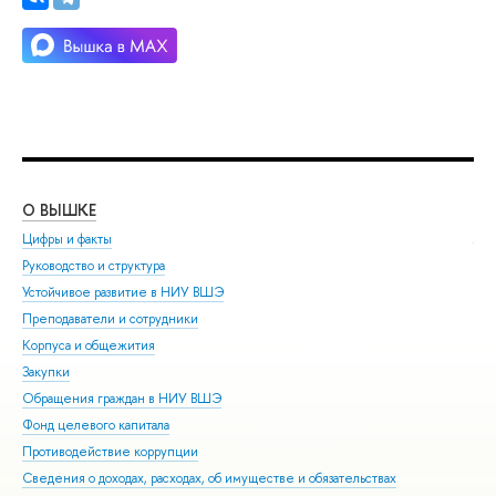
О ВЫШКЕ
ОБ
Цифры и факты
Ли
Руководство и структура
Дов
Устойчивое развитие в НИУ ВШЭ
Ол
Преподаватели и сотрудники
При
Корпуса и общежития
Вы
Закупки
При
Обращения граждан в НИУ ВШЭ
Асп
Фонд целевого капитала
Доп
Противодействие коррупции
Цен
Сведения о доходах, расходах, об имуществе и обязательствах
Биз