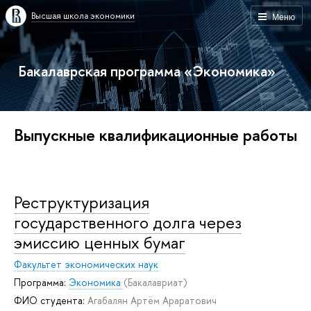
Высшая школа экономики
Меню
Бакалаврская программа «Экономика»
Выпускные квалификационные работы
Реструктуризация
государственного долга через
эмиссию ценных бумаг
Факультет экономических наук
Программа:
Экономика
(Бакалавриат)
ФИО студента:
Агабалян Артём Араратович