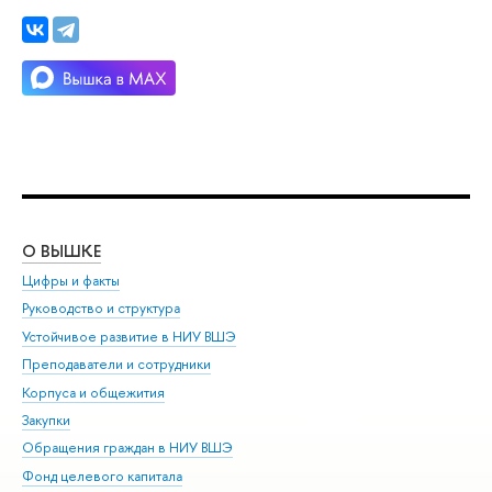
О ВЫШКЕ
ОБ
Цифры и факты
Ли
Руководство и структура
Дов
Устойчивое развитие в НИУ ВШЭ
Ол
Преподаватели и сотрудники
При
Корпуса и общежития
Вы
Закупки
При
Обращения граждан в НИУ ВШЭ
Ас
Фонд целевого капитала
До