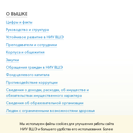
О ВЫШКЕ
ОБ
Цифры и факты
Ли
Руководство и структура
Дов
Устойчивое развитие в НИУ ВШЭ
Ол
Преподаватели и сотрудники
При
Корпуса и общежития
Вы
Закупки
При
Обращения граждан в НИУ ВШЭ
Ас
Фонд целевого капитала
До
Противодействие коррупции
Цен
Сведения о доходах, расходах, об имуществе и
Би
обязательствах имущественного характера
Об
Сведения об образовательной организации
Обр
Людям с ограниченными возможностями здоровья
Единая платежная страница
Мы используем файлы cookies для улучшения работы сайта
Работа в Вышке
НИУ ВШЭ и большего удобства его использования. Более