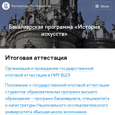
Высшая школа экономики
Меню
Бакалаврская программа «История
искусств»
Итоговая аттестация
Организация и проведение государственной
итоговой аттестации в НИУ ВШЭ
Положение о государственной итоговой аттестации
студентов образовательных программ высшего
образования – программ бакалавриата, специалитета
и магистратуры Национального исследовательского
университета «Высшая школа экономики»