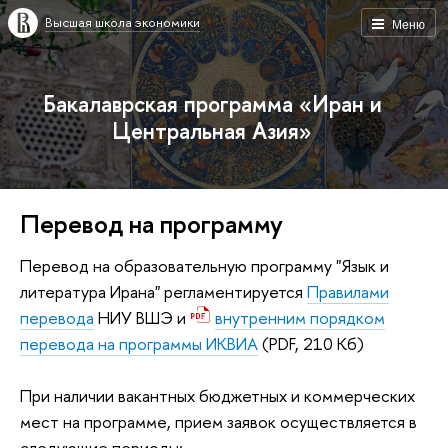
Высшая школа экономики
Меню
Бакалаврская программа «Иран и
Центральная Азия»
Перевод на программу
Перевод на образовательную программу "Язык и
литература Ирана" регламентируется
Правилами
перевода
НИУ ВШЭ и
внутренним порядком
перевода на программы ИКВИА
(PDF, 210 Кб)
При наличии вакантных бюджетных и коммерческих
мест на программе, прием заявок осуществляется в
следующие периоды: