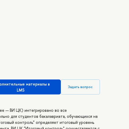
олнительные материалы в
Задать вопрос
LMS
ее — ВИ ЦК) интегрировано во все
льно для студентов бакалавриата, обучающихся на
Итоговый контроль" определяет итоговый уровень
нта. ВИ ЦК "Итоговый контроль" осуществляется с