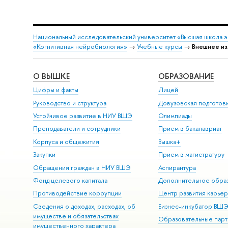
Национальный исследовательский университет «Высшая школа 
«Когнитивная нейробиология»
→
Учебные курсы
→
Внешнее из
О ВЫШКЕ
ОБРАЗОВАНИЕ
Цифры и факты
Лицей
Руководство и структура
Довузовская подготов
Устойчивое развитие в НИУ ВШЭ
Олимпиады
Преподаватели и сотрудники
Прием в бакалавриат
Корпуса и общежития
Вышка+
Закупки
Прием в магистратуру
Обращения граждан в НИУ ВШЭ
Аспирантура
Фонд целевого капитала
Дополнительное обра
Противодействие коррупции
Центр развития карье
Сведения о доходах, расходах, об
Бизнес-инкубатор ВШ
имуществе и обязательствах
Образовательные парт
имущественного характера