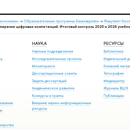
экономики»
→
Образовательные программы бакалавриата
→
Факультет био
мерение цифровых компетенций. Итоговый контроль 2025 и 2026 учебно
НАУКА
РЕСУРСЫ
Научные подразделения
Библиотека
ка
Исследовательские проекты
Издательский 
Мониторинги
Книжный магаз
Диссертационные советы
Типография
Защиты диссертаций
Медиацентр
Академическое развитие
Журналы ВШЭ
Конкурсы и гранты
Публикации
зование
Внешние научно-информационные
ресурсы
ры
Э
нерства