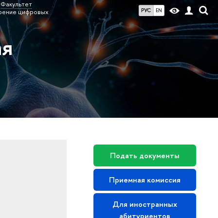
Факультет
РУС
EN
рение цифровых
ая
Подать документы
Приемная комиссия
Для иностранных
абитуриентов