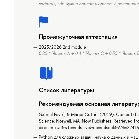
задания, где нужно вписать ответ / расставит
Промежуточная аттестация
2025/2026 2nd module
0.25 * Часть А + 0.4 * Часть C + 0.35 * Часть 
Список литературы
Рекомендуемая основная литерату
Gabriel Peyré, & Marco Cuturi. (2019). Computatio
Science. Norwell, MA: Now Publishers. Retrieved f
direct=true&site=eds-live&db=edsebk&AN=2241
Python для сложных задач : наука о данных и маш