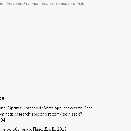
ь блоки кода в правильном порядке и т.д.
B
ра
nal Optimal Transport : With Applications to Data
rom http://search.ebscohost.com/login.aspx?
984
инное обучение, Плас, Дж. В., 2018