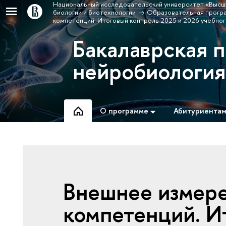
Национальный исследовательский университет «Высш
биологии и биотехнологии
Образовательная програ
компетенций. Итоговый контроль 2025 и 2026 учебног
Бакалаврская 
нейробиологи
О программе
Абитуриента
Внешнее измер
компетенций. И