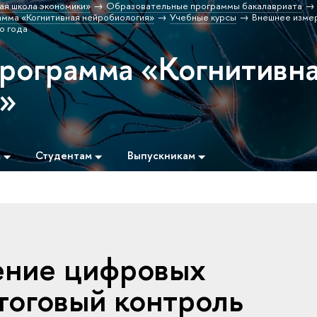
ая школа экономики»
Образовательные программы бакалавриата
мма «Когнитивная нейробиология»
Учебные курсы
Внешнее изме
о года
программа «Когнитивн
я»
м
Студентам
Выпускникам
ение цифровых
тоговый контроль