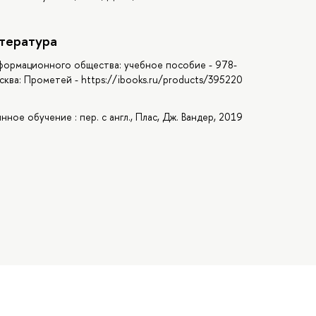
тература
нформационного общества: учебное пособие - 978-
сква: Прометей - https://ibooks.ru/products/395220
нное обучение : пер. с англ., Плас, Дж. Вандер, 2019