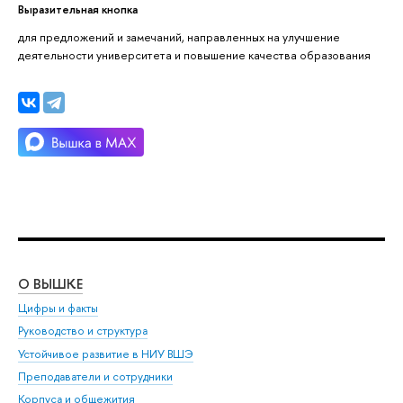
Выразительная кнопка
для предложений и замечаний, направленных на улучшение
деятельности университета и повышение качества образования
О ВЫШКЕ
ОБ
Цифры и факты
Ли
Руководство и структура
Дов
Устойчивое развитие в НИУ ВШЭ
Ол
Преподаватели и сотрудники
При
Корпуса и общежития
Вы