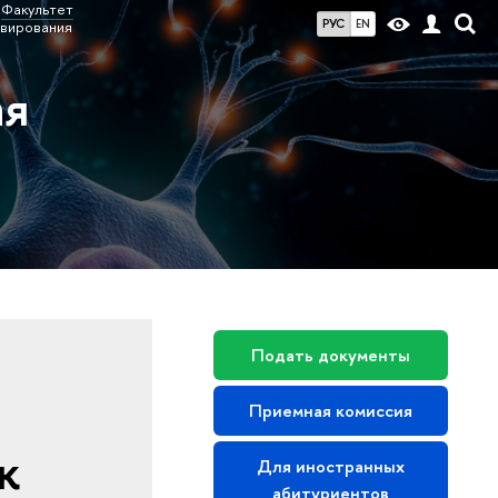
Факультет
РУС
EN
ивирования
ая
Подать документы
Приемная комиссия
к
Для иностранных
абитуриентов