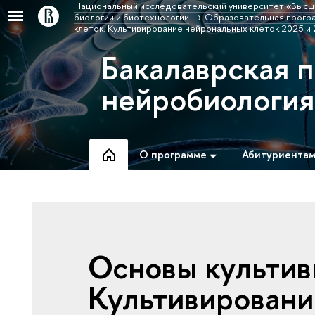
Национальный исследовательский университет «Высш
биологии и биотехнологии
Образовательная програ
клеток. Культивирование нейрональных клеток 2025 и 
Бакалаврская 
нейробиологи
О программе
Абитуриента
Основы культив
Культивировани