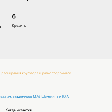
6
Кредиты
а
 расширения кругозора и разностороннего
мии им. академиков М.М. Шемякина и Ю.А.
Когда читается: