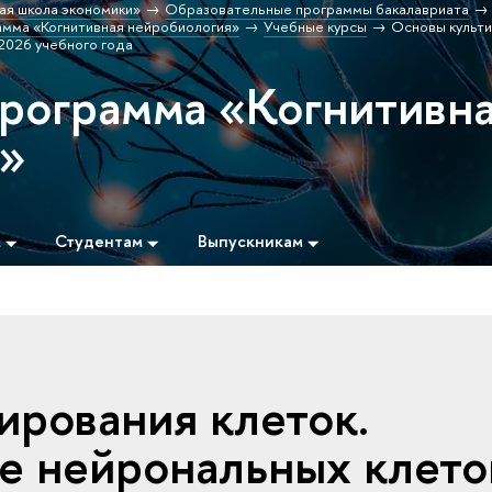
ая школа экономики»
Образовательные программы бакалавриата
мма «Когнитивная нейробиология»
Учебные курсы
Основы культ
2026 учебного года
программа «Когнитивн
я»
м
Студентам
Выпускникам
ирования клеток.
е нейрональных клето