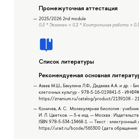
Промежуточная аттестация
2025/2026 2nd module
0.3 * Экзамен + 0.2 * Контрольная работа + 0
Список литературы
Рекомендуемая основная литерату
Азаев М.Ш., Бакулина Л.Ф., Дадаева А.А. и др. -
клеточных культур - 978-5-16-019841-5 - ИНФРА
https://znanium.ru/catalog/product/2139108 - 
Коничев, А. С. Молекулярная биология : учебник д
И. Л. Цветков. — 5-е изд. — Москва : Издательст
ISBN 978-5-534-13468-1. — Текст : электронный
https://urait.ru/bcode/565300 (дата обращения: 