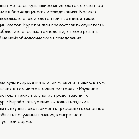
нных методов культивирования клеток с акцентом
ние в биомедицинских исследованиях. В рамках
воловых клеток и клеточной терапии, а также
и клеток. Курс призван предоставить слушателям
области клеточных технологий, а также развить
 на нейробиологические исследования.
вах культивирования клеток млекопитающих, в том
вания в том числе в живых системах. • Изучение
еток, а также получение представления о
ур. • Выработать умение выполнять задачи в
ывать научные эксперименты; раскрывать основные
общать полученные знания, конкретно и
и устной форме.