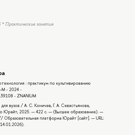
.3 * Практические занятия
ра
 Биотехнология : практикум по культивированию
-М - 2024 -
2139108 - ZNANIUM
ля вузов / А. С. Коничев, Г. А. Севастьянова,
во Юрайт, 2025. — 422 с. — (Высшее образование). —
 // Образовательная платформа Юрайт [сайт]. — URL:
14.01.2026).