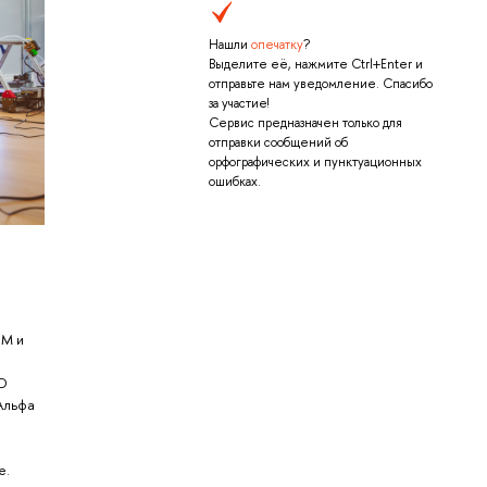
Нашли
опечатку
?
Выделите её, нажмите Ctrl+Enter и
отправьте нам уведомление. Спасибо
за участие!
Сервис предназначен только для
отправки сообщений об
орфографических и пунктуационных
ошибках.
ЭМ и
4D
Альфа
е.