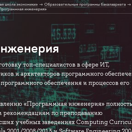
ая школа экономики»
Образовательные программы бакалавриата
Программная инженерия»
инженерия
готовку топ-специалистов в сфере ИТ
,
иков и архитекторов программного обеспеч
 программного обеспечения и процессов его
авлению «Программная инженерия» полност
м рекомендациям по преподаванию
сших учебных заведениях
Computing Curricu
ula 2001/2008/2013
и
Software Engineering 20