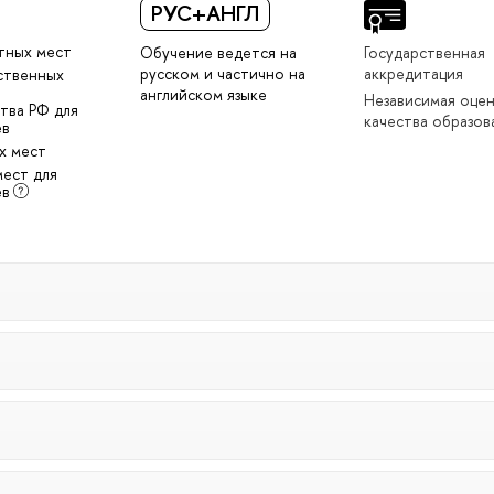
РУС+АНГЛ
тных мест
Обучение ведется на
Государственная
русском и частично на
аккредитация
ственных
английском языке
Независимая оце
тва РФ для
качества образов
ев
х мест
мест для
ев