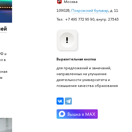
Москва
109028,
Покровский бульвар
, д. 11
Тел.: +7 495 772 95 90, внутр. 27343
лей
РФ и
Выразительная кнопка
л в
для предложений и замечаний,
рная
направленных на улучшение
лы
деятельности университета и
повышение качества образования