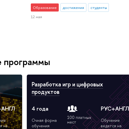
Образование
достижения
студенты
12 мая
е программы
Разработка игр и цифровых
продуктов
+АНГЛ
4 года
РУС+АНГ
100 платных
ние
Очная форма
Обучение
мест
я на
обучения
ведется на