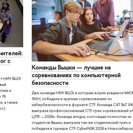
чителей:
ог с
Команды Вышки — лучшие на
соревнованиях по компьютерной
ФКН НИУ ВШЭ
безопасности
рвый
тики и
Две команды НИУ ВШЭ, в которые вошли учащиеся МИ
е 76
ФКН, победили в крупных соревнованиях по
и, а также
кибербезопасности в формате CTF. Команда C4T BuT S
ос).
выиграла профессиональный CTF-трек соревнований «
ЦТФ — 2026». Команда amigus, состоящая полностью из
студентов Вышки, выиграла там же студенческий трек и
победила в турнире CTF CyberNSK 2026 в Новосибирск