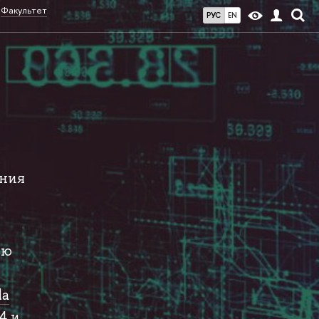
Факультет
РУС
EN
ения
ью
la
04
и