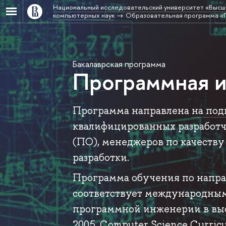
Национальный исследовательский университет «Высш
компьютерных наук
Образовательная программа «
Бакалаврская программа
Программная 
Программа направлена
на под
квалифицированных разработч
(ПО), менеджеров по качеству
разработки.
Программа обучения по напр
соответствует международны
программной инженерии в вы
2005
,
Computer Science Сurric