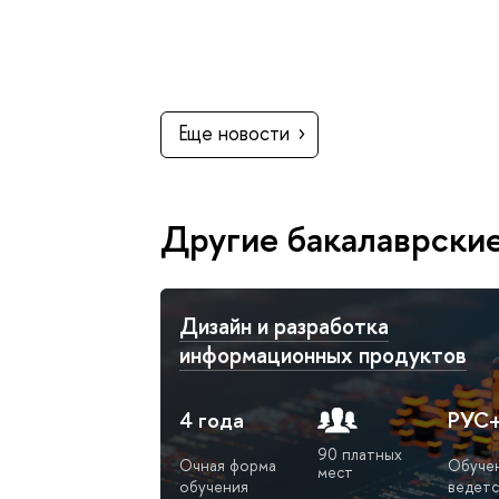
Еще новости
Другие бакалаврски
Дизайн и разработка
информационных продуктов
4 года
РУС
90 платных
Очная форма
Обуче
мест
обучения
ведетс