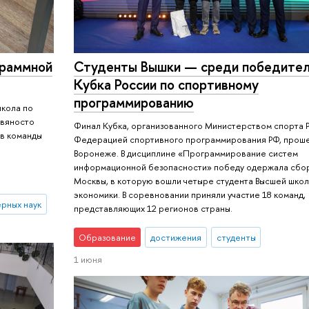
граммной
Студенты Вышки — среди победите
Кубка России по спортивному
программированию
школа по
евяносто
Финал Кубка, организованного Министерством спорта 
 в команды
Федерацией спортивного программирования РФ, проше
Воронеже. В дисциплине «Программирование систем
информационной безопасности» победу одержала сбо
Москвы, в которую вошли четыре студента Высшей шко
экономики. В соревновании приняли участие 18 команд,
рных наук
представляющих 12 регионов страны.
Образование
достижения
студенты
1 июня