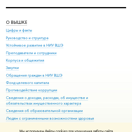
О ВЫШКЕ
ОБ
Цифры и факты
Ли
Руководство и структура
Дов
Устойчивое развитие в НИУ ВШЭ
Ол
Преподаватели и сотрудники
При
Корпуса и общежития
Вы
Закупки
При
Обращения граждан в НИУ ВШЭ
Ас
Фонд целевого капитала
До
Противодействие коррупции
Цен
Сведения о доходах, расходах, об имуществе и
Би
обязательствах имущественного характера
Об
Сведения об образовательной организации
Обр
Людям с ограниченными возможностями здоровья
Единая платежная страница
Мы используем файлы cookies для улучшения работы сайта