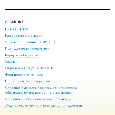
О ВЫШКЕ
ОБ
Цифры и факты
Ли
Руководство и структура
Дов
Устойчивое развитие в НИУ ВШЭ
Ол
Преподаватели и сотрудники
При
Корпуса и общежития
Вы
Закупки
При
Обращения граждан в НИУ ВШЭ
Ас
Фонд целевого капитала
До
Противодействие коррупции
Цен
Сведения о доходах, расходах, об имуществе и
Би
обязательствах имущественного характера
Об
Сведения об образовательной организации
Обр
Людям с ограниченными возможностями здоровья
Единая платежная страница