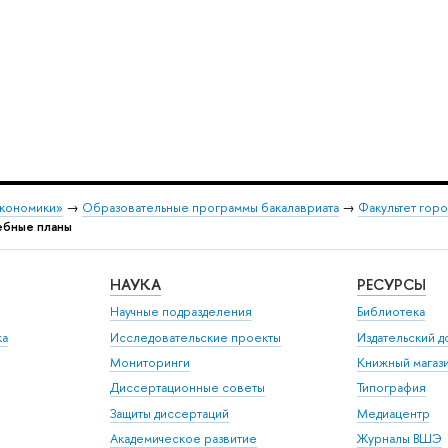
экономики»
→
Образовательные программы бакалавриата
→
Факультет горо
ебные планы
НАУКА
РЕСУРСЫ
Научные подразделения
Библиотека
ка
Исследовательские проекты
Издательский 
Мониторинги
Книжный магаз
Диссертационные советы
Типография
Защиты диссертаций
Медиацентр
Академическое развитие
Журналы ВШЭ