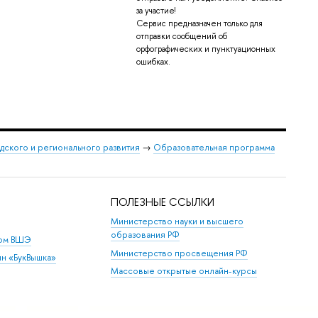
за участие!
Сервис предназначен только для
отправки сообщений об
орфографических и пунктуационных
ошибках.
дского и регионального развития
→
Образовательная программа
ПОЛЕЗНЫЕ ССЫЛКИ
Министерство науки и высшего
образования РФ
дом ВШЭ
Министерство просвещения РФ
ин «БукВышка»
Массовые открытые онлайн-курсы