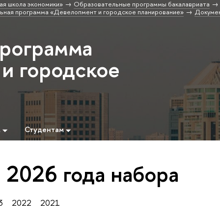
ая школа экономики»
Образовательные программы бакалавриата
ьная программа «Девелопмент и городское планирование»
Докуме
программа
и городское
»
м
Студентам
ы
2026
года набора
3
2022
2021