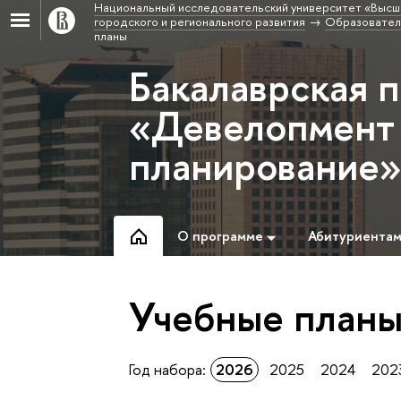
Национальный исследовательский университет «Высш
городского и регионального развития
Образовател
планы
Бакалаврская 
«Девелопмент 
планирование
О программе
Абитуриента
Учебные план
Год набора:
2026
2025
2024
202