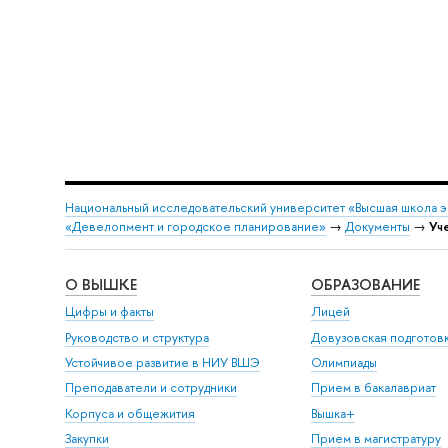
Национальный исследовательский университет «Высшая школа 
«Девелопмент и городское планирование»
→
Документы
→
Уч
О ВЫШКЕ
ОБРАЗОВАНИЕ
Цифры и факты
Лицей
Руководство и структура
Довузовская подготов
Устойчивое развитие в НИУ ВШЭ
Олимпиады
Преподаватели и сотрудники
Прием в бакалавриат
Корпуса и общежития
Вышка+
Закупки
Прием в магистратуру