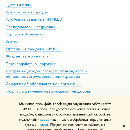
Цифры и факты
Ли
Руководство и структура
Дов
Устойчивое развитие в НИУ ВШЭ
Ол
Преподаватели и сотрудники
При
Корпуса и общежития
Вы
Закупки
При
Обращения граждан в НИУ ВШЭ
Ас
Фонд целевого капитала
До
Противодействие коррупции
Цен
Сведения о доходах, расходах, об имуществе и
Би
обязательствах имущественного характера
Об
Сведения об образовательной организации
Обр
Людям с ограниченными возможностями здоровья
Единая платежная страница
Мы используем файлы cookies для улучшения работы сайта
Работа в Вышке
НИУ ВШЭ и большего удобства его использования. Более
подробную информацию об использовании файлов cookies
можно найти
здесь
, наши правила обработки персональных
данных –
здесь
. Продолжая пользоваться сайтом, вы
✖
Редактору