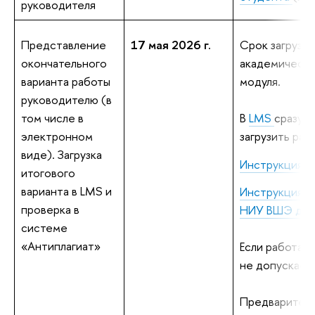
руководителя
Представление
17 мая 2026 г.
Срок загрузки
окончательного
академически
варианта работы
модуля.
руководителю (в
том числе в
В
LMS
сразу ж
электронном
загрузить раб
виде). Загрузка
Инструкция д
итогового
варианта в LMS и
Инструкция п
проверка в
НИУ ВШЭ для 
системе
«Антиплагиат»
Если работа н
не допускает
Предваритель