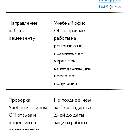
LMS
(в систем
Направление
Учебный офис
работы
ОП направляет
рецензенту
работы на
рецензию не
позднее, чем
через три
календарных дня
после ее
получения
Проверка
Не позднее, чем
Учебным офисом
за 6 календарных
ОП отзыва и
дней до даты
рецензии на
защиты работы
соответствие