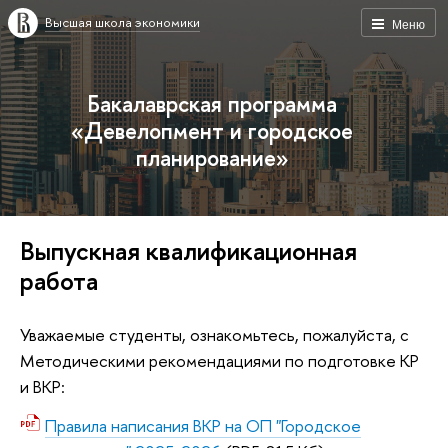
Высшая школа экономики
Меню
Бакалаврская программа
«Девелопмент и городское
планирование»
Выпускная квалификационная
работа
Уважаемые студенты, ознакомьтесь, пожалуйста, с
Методическими рекомендациями по подготовке КР
и ВКР:
Правила написания ВКР на ОП "Городское