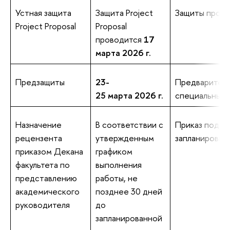
Устная защита
Защита Project
Защиты прох
Project Proposal
Proposal
проводится
17
марта 2026 г.
Предзащиты
23-
Предваритель
25 марта 2026 г.
специальных 
Назначение
В соответствии с
Приказ подпис
рецензента
утвержденным
запланирован
приказом Декана
графиком
факультета по
выполнения
представлению
работы, не
академического
позднее 30 дней
руководителя
до
запланированной