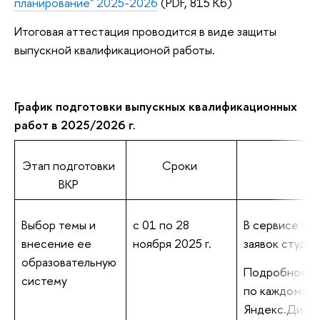
планирование" 2025-2026
(PDF, 815 Кб)
Итоговая аттестация проводится в виде защиты
выпускной квалификационой работы.
График подготовки выпускных квалификационных
работ в 2025/2026 г.
Этап подготовки
Сроки
ВКР
Выбор темы и
с 01 по 28
В сервисе
Sma
внесение ее
ноября 2025 г.
заявок студен
образовательную
Подробное ру
систему
по каждому ша
Яндекс.Диск