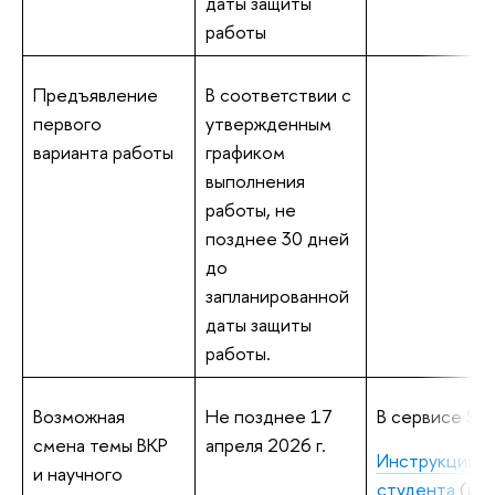
даты защиты
работы
Предъявление
В соответствии с
первого
утвержденным
варианта работы
графиком
выполнения
работы, не
позднее 30 дней
до
запланированной
даты защиты
работы.
Возможная
Не позднее 17
В сервисе Sma
смена темы ВКР
апреля 2026 г.
Инструкция д
и научного
студента
(име