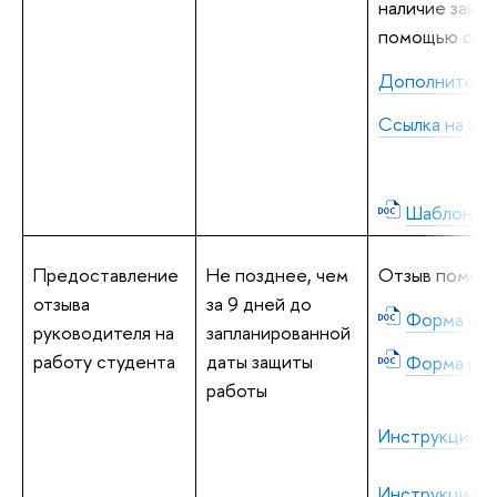
наличие заимс
помощью спец
Дополнитель
Cсылка на зая
Шаблон ти
Предоставление
Не позднее, чем
Отзыв помеща
отзыва
за 9 дней до
Форма отз
руководителя на
запланированной
работу студента
даты защиты
Форма рец
работы
Инструкция дл
Инструкция д