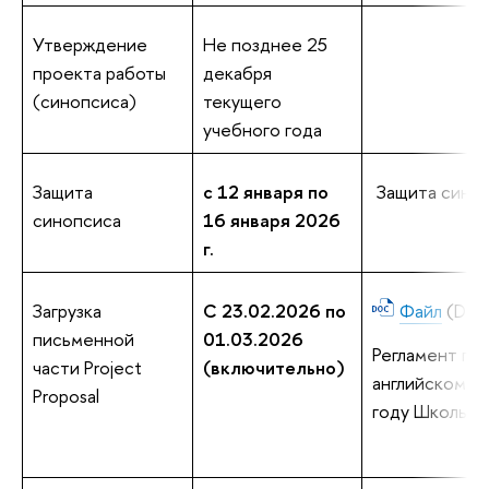
Утверждение
Не позднее 25
проекта работы
декабря
(синопсиса)
текущего
учебного года
Защита
с 12 января по
Защита синоп
синопсиса
16 января 2026
г.
Загрузка
C 23.02.2026 по
Файл
(DOC
письменной
01.03.2026
Регламент по 
части Project
(включительно)
английском яз
Proposal
году Школы и