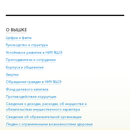
О ВЫШКЕ
ОБ
Цифры и факты
Ли
Руководство и структура
Дов
Устойчивое развитие в НИУ ВШЭ
Ол
Преподаватели и сотрудники
При
Корпуса и общежития
Вы
Закупки
При
Обращения граждан в НИУ ВШЭ
Ас
Фонд целевого капитала
До
Противодействие коррупции
Цен
Сведения о доходах, расходах, об имуществе и
Би
обязательствах имущественного характера
Об
Сведения об образовательной организации
Обр
Людям с ограниченными возможностями здоровья