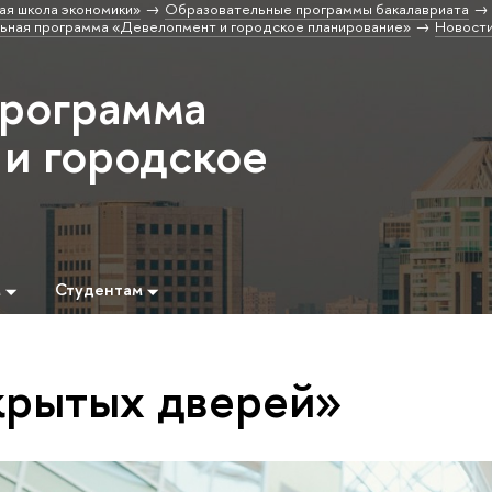
ая школа экономики»
Образовательные программы бакалавриата
ьная программа «Девелопмент и городское планирование»
Новост
программа
и городское
»
м
Студентам
крытых дверей»