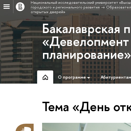
Национальный исследовательский университет «Высш
городского и регионального развития
Образовател
открытых дверей»
Бакалаврская 
«Девелопмент 
планирование
О программе
Абитуриента
Тема «День от