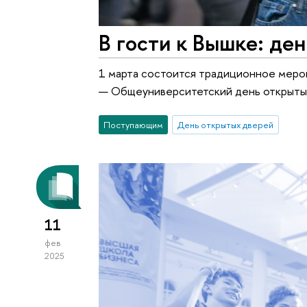
В гости к Вышке: де
1 марта состоится традиционное меро
— Общеуниверситетский день открытых
Поступающим
День открытых дверей
11
фев
2025