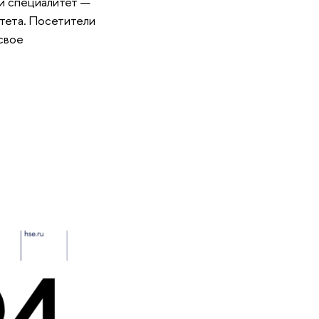
 и специалитет —
итета. Посетители
свое