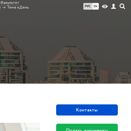
Факультет
РУС
EN
и
Тема «День
Контакты
Подать документы