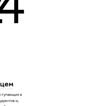
нцем
ступающих в
удентов и,