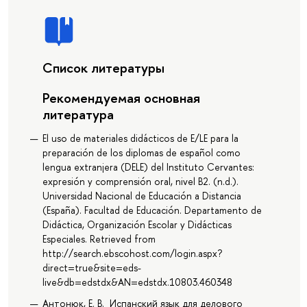
Список литературы
Рекомендуемая основная
литература
El uso de materiales didácticos de E/LE para la
preparación de los diplomas de español como
lengua extranjera (DELE) del Instituto Cervantes:
expresión y comprensión oral, nivel B2. (n.d.).
Universidad Nacional de Educación a Distancia
(España). Facultad de Educación. Departamento de
Didáctica, Organización Escolar y Didácticas
Especiales. Retrieved from
http://search.ebscohost.com/login.aspx?
direct=true&site=eds-
live&db=edstdx&AN=edstdx.10803.460348
Антонюк, Е. В. Испанский язык для делового