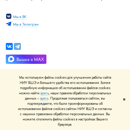
Мы в ВК
Мы в Телеграм
Мы используем файлы cookies для улучшения работы сайта
НИУ ВШЭ и большего удобства его использования. Более
подробную информацию об использовании файлов cookies
можно найти
здесь
, наши правила обработки персональных
данных –
здесь
. Продолжая пользоваться сайтом, вы
✖
подтверждаете, что были проинформированы об
О ВЫШКЕ
ОБ
использовании файлов cookies сайтом НИУ ВШЭ и согласны
Цифры и факты
Ли
с нашими правилами обработки персональных данных. Вы
можете отключить файлы cookies в настройках Вашего
Руководство и структура
Дов
браузера.
Устойчивое развитие в НИУ ВШЭ
Ол