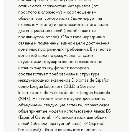
отличаются сложностью материалов (от
простого к сложному) и соотношением
общелитературного языка (доминирует на
начальном этапе) и профессионального языка
для специальных целей (преобладает на
продвинутом этапе). Оба этапа неразрывно
связаны и подчинены единой цели достижения
конечных программных требований. В качестве
конечной цели подразумевается сдача
студентами государственного экзамена по
испанскому языку, формат которого
соответствует требованиям и структуре
международных экзаменов Diplomas de Español
como Lengua Extranjera (DELE) и Servicio
Internacional de Evaluación de la Lengua Española
(SIELE). На втором этапе в курсе дисциплины
объединены следующие аспекты, отражающие
общепринятые модели использования языка: EG
(Español General) - Испанский язык для общих
целей (общелитературный язык); EP (Español
Profesional) - Язык специальности: мировая