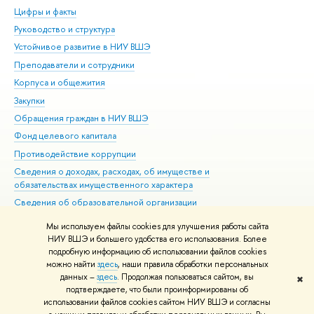
Цифры и факты
Ли
Руководство и структура
Дов
Устойчивое развитие в НИУ ВШЭ
Ол
Преподаватели и сотрудники
При
Корпуса и общежития
Вы
Закупки
При
Обращения граждан в НИУ ВШЭ
Ас
Фонд целевого капитала
До
Противодействие коррупции
Цен
Сведения о доходах, расходах, об имуществе и
Би
обязательствах имущественного характера
Об
Сведения об образовательной организации
Обр
Людям с ограниченными возможностями здоровья
Мы используем файлы cookies для улучшения работы сайта
Единая платежная страница
НИУ ВШЭ и большего удобства его использования. Более
подробную информацию об использовании файлов cookies
Работа в Вышке
можно найти
здесь
, наши правила обработки персональных
данных –
здесь
. Продолжая пользоваться сайтом, вы
✖
Редактору
подтверждаете, что были проинформированы об
© НИУ ВШЭ 1993–2026
Адреса и контакты
Условия использования
использовании файлов cookies сайтом НИУ ВШЭ и согласны